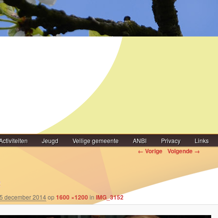
Activiteiten
Jeugd
Veilige gemeente
ANBI
Privacy
Links
igatie
← Vorige
Volgende →
2
5 december 2014
op
1600 ×1200
in
IMG_3152