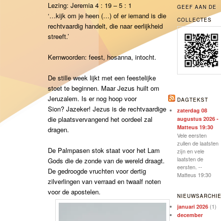
Lezing: Jeremia 4 : 19 – 5 : 1
GEEF AAN DE
‘…kijk om je heen (…) of er iemand is die
COLLECTES
rechtvaardig handelt, die naar eerlijkheid
streeft.’
Kernwoorden: feest, hosanna, intocht.
De stille week lijkt met een feestelijke
stoet te beginnen. Maar Jezus huilt om
Jeruzalem. Is er nog hoop voor
DAGTEKST
Sion? Jazeker! Jezus is de rechtvaardige
zaterdag 08
die plaatsvervangend het oordeel zal
augustus 2026 -
Matteus 19:30
dragen.
Vele eersten
zullen de laatsten
De Palmpasen stok staat voor het Lam
zijn en vele
laatsten de
Gods die de zonde van de wereld draagt.
eersten. --
De gedroogde vruchten voor dertig
Matteus 19:30
zilverlingen van verraad en twaalf noten
voor de apostelen.
NIEUWSARCHI
(1)
januari 2026
december