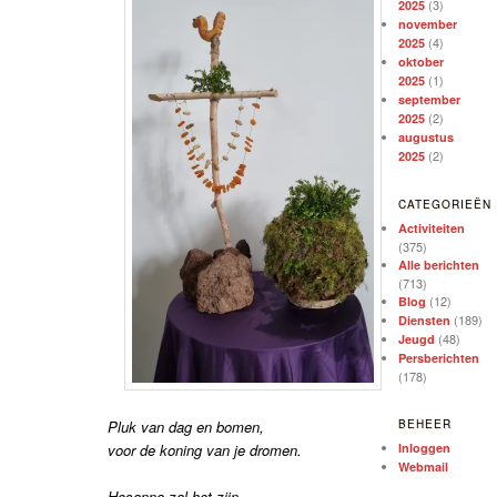
(3)
2025
november
(4)
2025
oktober
(1)
2025
september
(2)
2025
augustus
(2)
2025
CATEGORIEËN
Activiteiten
(375)
Alle berichten
(713)
(12)
Blog
(189)
Diensten
(48)
Jeugd
Persberichten
(178)
Pluk van dag en bomen,
BEHEER
voor de koning van je dromen.
Inloggen
Webmail
Hosanna zal het zijn,