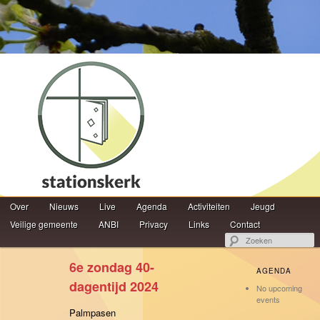
Hoofdmenu
Z
Over
Spring naar de primaire inhoud
Spring naar de secundaire inhoud
Nieuws
Live
Agenda
Activiteiten
Jeugd
Veilige gemeente
ANBI
Privacy
Links
Contact
6e zondag 40-
AGENDA
dagentijd 2024
No upcoming
events
Palmpasen