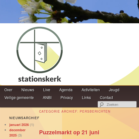
Hoofdmenu
Z
Over
Spring naar de primaire inhoud
Spring naar de secundaire inhoud
Nieuws
Live
Agenda
Activiteiten
Jeugd
Veilige gemeente
ANBI
Privacy
Links
Contact
CATEGORIE ARCHIEF:
PERSBERICHTEN
NIEUWSARCHIEF
(1)
januari 2026
december
Puzzelmarkt op 21 juni
(3)
2025