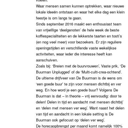
Waar mensen samen kunnen optrekken, waar nieuwe
lokale ideeën ontstaan en waar het elke dag een klein
feestje is om langs te gaan.
Sinds september 2016 maakt een enthousiast team
van vrijwillige ‘deelgenoten’ de hele week de beste
koffiespecialiteiten en de lekkerste taarten en tosti’s
(en nog veel meer) voor bezoekers. Er zijn reguliere
openingstijden en verschillende vaste wekelijkse
activiteiten, waar ieder die interesse heeft kan
aanschuiven.
Zoals bij: ‘Breien met de buurvrouwen’, Vaste prik, ‘De
Buurman Unplugged’ of de ‘Multi-culti-crea-ochtend’.
De ultieme drijfveer van De Buurman is de wens om
‘een goede buur’ te zijn voor mensen dichtbij en ver
weg. En hoe word je een goede buur? Volgens De
Buurman is dat – in theorie – vrij eenvoudig: door te
delen! Delen in tijd en aandacht met mensen dichtbij’
en ‘delen met mensen ver weg’. Want naast het delen
van tijd en aandacht in een lokale setting is De
Buurman ook gefocust op ‘delen ver weg’.
De horecaopbrengst per maand komt namelijk 100%