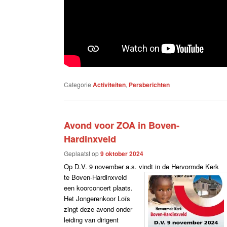
Categorie
Activiteiten
,
Persberichten
Avond voor ZOA in Boven-
Hardinxveld
Geplaatst op
9 oktober 2024
Op D.V. 9 november a.s. vindt in de Hervormde Kerk
te Boven-Hardinxveld
een koorconcert plaats.
Het Jongerenkoor Loïs
zingt deze avond onder
leiding van dirigent