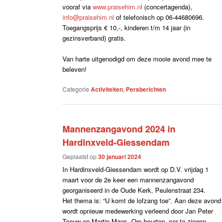
vooraf via
www.praisehim.nl
(concertagenda),
info@praisehim.nl
of telefonisch op 06-44680696.
Toegangsprijs € 10,-, kinderen t/m 14 jaar (in
gezinsverband) gratis.
Van harte uitgenodigd om deze mooie avond mee te
beleven!
Categorie
Activiteiten
,
Persberichten
Mannenzangavond 2024 in
Hardinxveld-Giessendam
Geplaatst op
30 januari 2024
In Hardinxveld-Giessendam wordt op D.V. vrijdag 1
maart voor de 2e keer een mannenzangavond
georganiseerd in de Oude Kerk, Peulenstraat 234.
Het thema is: “U komt de lofzang toe”. Aan deze avond
wordt opnieuw medewerking verleend door Jan Peter
Teeuw en Martin Mans. Om beurten, per te zingen