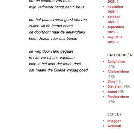
om de liederen van thuis
(3)
2025
mijn verlosser hangt aan t’ kruis
november
(4)
2025
oktober
om het plaatsvervangend sterven
(1)
2025
zullen wij de hemel erven
september
de doortocht naar de eeuwigheid
(2)
2025
augustus
heeft Jezus voor ons bereid
(2)
2025
de weg door Hem gegaan
CATEGORIEËN
is niet ver bij ons vandaan
Activiteiten
loop in het licht dat leven doet
(375)
dat maakt die Goede Vrijdag goed.
Alle berichten
(713)
(12)
Blog
(189)
Diensten
(48)
Jeugd
Persberichten
(178)
BEHEER
Inloggen
Webmail