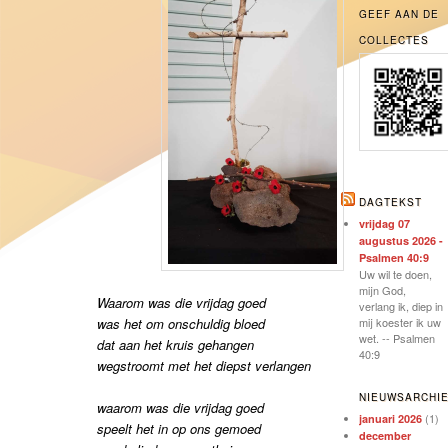
GEEF AAN DE
COLLECTES
DAGTEKST
vrijdag 07
augustus 2026 -
Psalmen 40:9
Uw wil te doen,
mijn God,
Waarom was die vrijdag goed
verlang ik, diep in
was het om onschuldig bloed
mij koester ik uw
wet. -- Psalmen
dat aan het kruis gehangen
40:9
wegstroomt met het diepst verlangen
NIEUWSARCHI
waarom was die vrijdag goed
(1)
januari 2026
speelt het in op ons gemoed
december