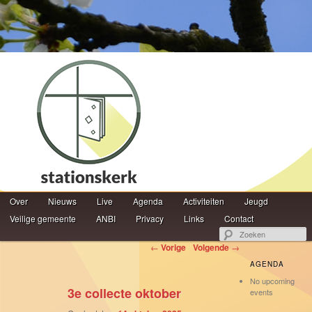
Hoofdmenu
Z
Over
Spring naar de primaire inhoud
Spring naar de secundaire inhoud
Nieuws
Live
Agenda
Activiteiten
Jeugd
Veilige gemeente
ANBI
Privacy
Links
Contact
Berichtnavigatie
←
Vorige
Volgende
→
AGENDA
No upcoming
3e collecte oktober
events