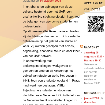
Geplaatst op
14 oktober 2025
GEEF AAN DE
In oktober is de opbrengst van de 3e
COLLECTES
collecte bestemd voor het UAF, een
onafhankelijke stichting die zich inzet voor
de belangen van gevluchte studenten en
professionals.
Op slimme en effectieve manieren bieden
zij vluchtelingen kansen om zich verder te
ontwikkelen op het gebied van studie en
werk. Zij worden geholpen met advies,
DAGTEKST
begeleiding, financiële steun en door inzet
zaterdag 08
van het UAF netwerk.
augustus 2026 -
In samenwerking met
Matteus 19:30
Vele eersten
onderwijsinstellingen, werkgevers en
zullen de laatsten
gemeenten creëren zij kansen op het
zijn en vele
gebied van studie en werk. Het begon in
laatsten de
eersten. --
1948, toen een studentenopstand in Praag
Matteus 19:30
hard werd neergeslagen. Vijftig
Tsjechische studenten en docenten
NIEUWSARCHI
vluchtten naar Nederland. Op initiatief van
(1)
januari 2026
de Nederlandse Universiteiten kregen zij
december
de kans om hun studie en werk in