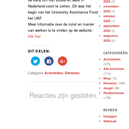
(3)
2025
Nederland voort te zetten. Dit was het
november
(4)
2025
begin van het University Assistance Fund:
oktober
het UAF.
(1)
2025
Meer informatie over de inzet en manier
september
van werken is te vinden op de website:
(2)
2025
klik hier
augustus
(2)
2025
DIT DELEN:
CATEGORIEËN
Activiteiten
Klik
Klik
Klik
om
om
om
(375)
te
te
op
Alle berichten
delen
delen
Google+
Categorie
Activiteiten
,
Diensten
(713)
met
op
te
Twitter
Facebook
delen
(12)
Blog
(Wordt
(Wordt
(Wordt
(189)
Diensten
in
in
in
een
een
een
(48)
Jeugd
nieuw
nieuw
nieuw
Reacties zijn gesloten.
Persberichten
venster
venster
venster
(178)
geopend)
geopend)
geopend)
BEHEER
Inloggen
Webmail