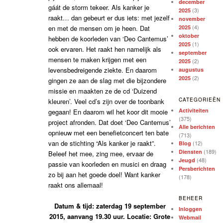
december
gáát de storm tekeer. Als kanker je
(3)
2025
raakt… dan gebeurt er dus iets: met jezelf
november
(4)
en met de mensen om je heen. Dat
2025
oktober
hebben de koorleden van ‘Deo Cantemus’
(1)
2025
ook ervaren. Het raakt hen namelijk als
september
mensen te maken krijgen met een
(2)
2025
levensbedreigende ziekte. En daarom
augustus
(2)
2025
gingen ze aan de slag met die bijzondere
missie en maakten ze de cd ‘Duizend
CATEGORIEËN
kleuren’. Veel cd’s zijn over de toonbank
Activiteiten
gegaan! En daarom wil het koor dit mooie
(375)
project afronden. Dat doet ‘Deo Cantemus’
Alle berichten
opnieuw met een benefietconcert ten bate
(713)
van de stichting “Als kanker je raakt”.
(12)
Blog
(189)
Diensten
Beleef het mee, zing mee, ervaar de
(48)
Jeugd
passie van koorleden en musici en draag
Persberichten
zo bij aan het goede doel! Want kanker
(178)
raakt ons allemaal!
BEHEER
Datum & tijd: zaterdag 19 september
Inloggen
2015, aanvang 19.30 uur. Locatie: Grote
Webmail