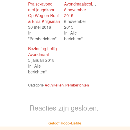
nieuw
nieuw
nieuw
Praise-avond
Avondmaalscollecte
venster
venster
venster
geopend)
geopend)
geopend)
met jeugdkoor
8 november
Op Weg en Reni
2015
& Elisa Krijgsman
6 november
30 mei 2016
2015
In
In "Alle
"Persberichten"
berichten"
Bezinning heilig
Avondmaal
5 januari 2018
In "Alle
berichten"
Categorie
Activiteiten
,
Persberichten
Reacties zijn gesloten.