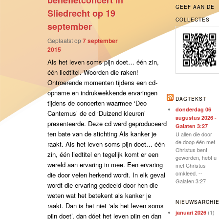
benefietconcert in
GEEF AAN DE
Sliedrecht op 19
COLLECTES
september
Geplaatst op
7 september
2015
Als het leven soms pijn doet… één zin,
één liedtitel. Woorden die raken!
Ontroerende momenten tijdens een cd-
opname en indrukwekkende ervaringen
DAGTEKST
tijdens de concerten waarmee ‘Deo
donderdag 06
Cantemus’ de cd ‘Duizend kleuren’
augustus 2026 -
presenteerde. Deze cd werd geproduceerd
Galaten 3:27
ten bate van de stichting Als kanker je
U allen die door
de doop één met
raakt. Als het leven soms pijn doet… één
Christus bent
zin, één liedtitel en tegelijk komt er een
geworden, hebt u
wereld aan ervaring in mee. Een ervaring
met Christus
omkleed. --
die door velen herkend wordt. In elk geval
Galaten 3:27
wordt die ervaring gedeeld door hen die
weten wat het betekent als kanker je
NIEUWSARCHI
raakt. Dan is het niet ‘als het leven soms
(1)
januari 2026
pijn doet’, dan dóet het leven pijn en dan