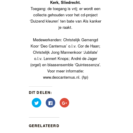
Kerk, Sliedrecht.
Toegang: de toegang is vrij; er wordt een
collecte gehouden voor het cd-project
‘Duizend kleuren’ ten bate van Als kanker
je raakt.
Medewerkenden: Christelijk Gemengd
Koor ‘Deo Cantemus’ o.l.v. Cor de Haan;
Christelijk Jong Mannenkoor ‘Jubilate’
o.l.v. Lennert Knops; André de Jager
(orgel) en blaasensemble ‘Quintessenza’.
Voor meer informatie:
www.deocantemus.nl. (
hp
)
DIT DELEN:
Klik
Klik
Klik
om
om
om
te
te
op
delen
delen
Google+
met
op
te
Twitter
Facebook
delen
(Wordt
(Wordt
(Wordt
GERELATEERD
in
in
in
een
een
een