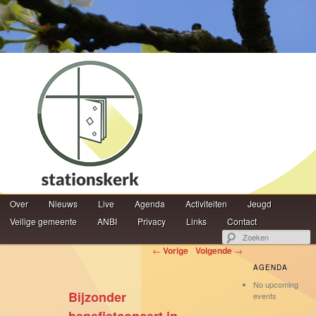
Hoofdmenu
Z
Over
Spring naar de primaire inhoud
Spring naar de secundaire inhoud
Nieuws
Live
Agenda
Activiteiten
Jeugd
Veilige gemeente
ANBI
Privacy
Links
Contact
Berichtnavigatie
←
Vorige
Volgende
→
AGENDA
No upcoming
Bijzonder
events