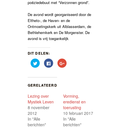
poëziedebuut met “Verzonnen grond”.
De avond wordt georganiseerd door de
Eltheto-, de Haven- en de
Ontmoetingskerk uit Alblasserdam, de
Bethlehemkerk en De Morgenster. De
avond is vrij toegankelijk
DIT DELEN:
Klik
Klik
Klik
om
om
om
te
te
op
delen
delen
Google+
met
op
te
Twitter
Facebook
delen
(Wordt
(Wordt
(Wordt
GERELATEERD
in
in
in
een
een
een
nieuw
nieuw
nieuw
Lezing over
Vorming,
venster
venster
venster
geopend)
geopend)
geopend)
Mystiek Leven
eredienst en
8 november
toerusting
2012
10 februari 2017
In "Alle
In "Alle
berichten"
berichten"