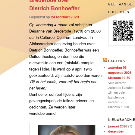
Brederode over
GEEF AAN DE
Dietrich Bonhoeffer
COLLECTES
Geplaatst op
24 februari 2020
Op
woensdag 4 maart
zal schrijfster
Désanne van Brederode (1970) om 20.00
uur in Cultureel Centrum Landvast in
Alblasserdam een lezing houden over
Dietrich Bonhoeffer. Bonhoeffer was een
Duitse theoloog en dominee die
DAGTEKST
meewerkte aan een (mislukt) complot
zaterdag 08
tegen Hitler. Hij werd op 9 april 1945
augustus 2026 -
geëxecuteerd. Zijn laatste woorden waren:
Matteus 19:30
‘Dit is het einde, voor mij het begin van
Vele eersten
het leven.’
zullen de laatsten
zijn en vele
Bonhoeffer schreef tijdens zijn
laatsten de
gevangenisperiode talloze brieven en
eersten. --
gedichten. Ze werden later
Matteus 19:30
wereldberoemd.
NIEUWSARCHI
(1)
januari 2026
december