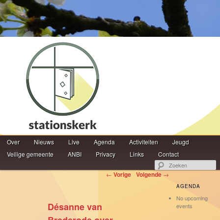
Hoofdmenu
Z
Over
Spring naar de primaire inhoud
Spring naar de secundaire inhoud
Nieuws
Live
Agenda
Activiteiten
Jeugd
Veilige gemeente
ANBI
Privacy
Links
Contact
Berichtnavigatie
←
Vorige
Volgende
→
AGENDA
No upcoming
Désanne van
events