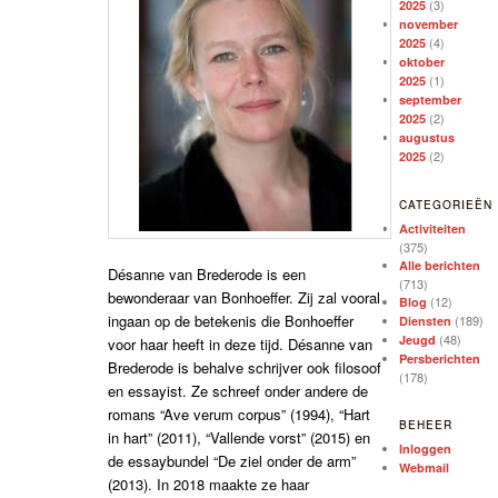
(3)
2025
november
(4)
2025
oktober
(1)
2025
september
(2)
2025
augustus
(2)
2025
CATEGORIEËN
Activiteiten
(375)
Alle berichten
Désanne van Brederode is een
(713)
bewonderaar van Bonhoeffer. Zij zal vooral
(12)
Blog
ingaan op de betekenis die Bonhoeffer
(189)
Diensten
(48)
Jeugd
voor haar heeft in deze tijd. Désanne van
Persberichten
Brederode is behalve schrijver ook filosoof
(178)
en essayist. Ze schreef onder andere de
romans “Ave verum corpus” (1994), “Hart
BEHEER
in hart” (2011), “Vallende vorst” (2015) en
Inloggen
de essaybundel “De ziel onder de arm”
Webmail
(2013). In 2018 maakte ze haar