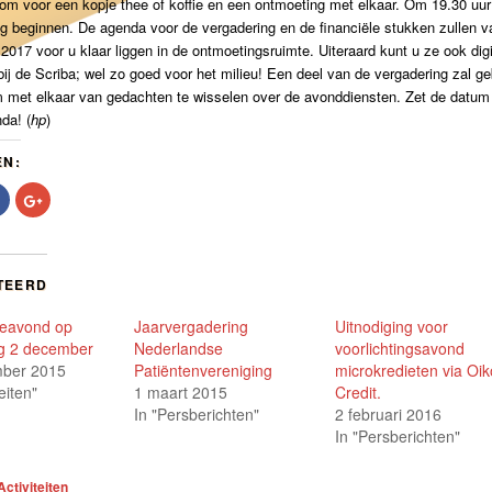
om voor een kopje thee of koffie en een ontmoeting met elkaar. Om 19.30 uur
g beginnen. De agenda voor de vergadering en de financiële stukken zullen v
r
20
17 voor u klaar liggen in de ontmoetingsruimte. Uiteraard kunt u ze ook digi
ij de Scriba; wel zo goed voor het milieu! Een deel van de vergadering zal ge
 met elkaar van gedachten te wisselen over de avonddiensten. Zet de datum
da! (
hp
)
EN:
Klik
Klik
om
om
te
op
delen
Google+
op
te
r
Facebook
delen
t
(Wordt
(Wordt
TEERD
in
in
een
een
nieuw
nieuw
eavond op
Jaarvergadering
Uitnodiging voor
er
venster
venster
nd)
geopend)
geopend)
g 2 december
Nederlandse
voorlichtingsavond
ber 2015
Patiëntenvereniging
microkredieten via Oik
teiten"
1 maart 2015
Credit.
In "Persberichten"
2 februari 2016
In "Persberichten"
Activiteiten