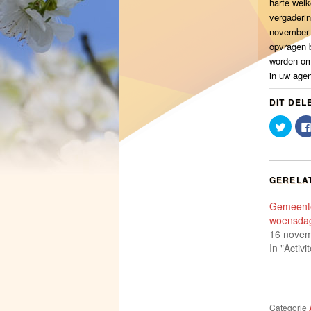
harte welk
vergaderin
novembe
opvragen b
worden om
in uw agen
DIT DEL
Klik
om
te
delen
met
Twitte
(Word
GERELA
in
een
nieuw
Gemeent
venst
geope
woensda
16 novem
In "Activi
Categorie