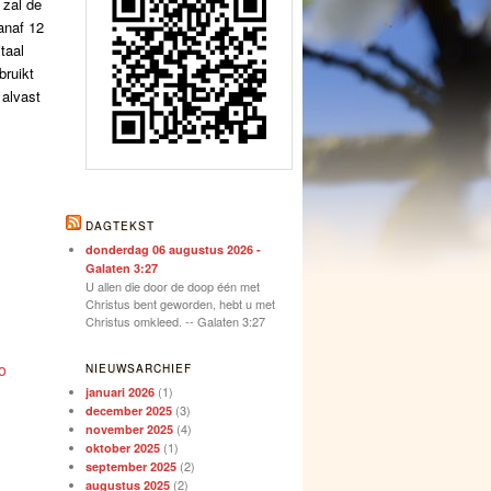
 zal de
anaf 12
taal
bruikt
 alvast
DAGTEKST
donderdag 06 augustus 2026 -
Galaten 3:27
U allen die door de doop één met
Christus bent geworden, hebt u met
Christus omkleed. -- Galaten 3:27
o
NIEUWSARCHIEF
(1)
januari 2026
(3)
december 2025
(4)
november 2025
(1)
oktober 2025
(2)
september 2025
(2)
augustus 2025