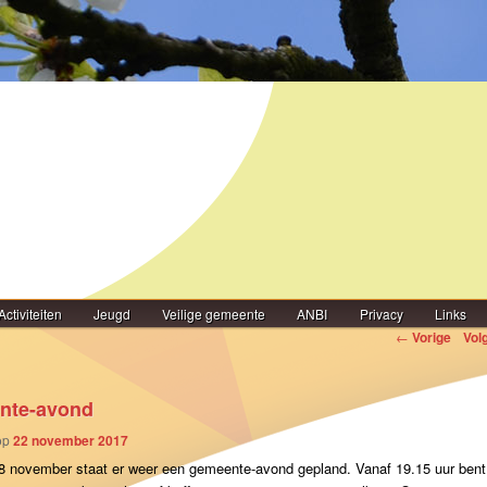
Activiteiten
Jeugd
Veilige gemeente
ANBI
Privacy
Links
igatie
←
Vorige
Vol
nte-avond
op
22 november 2017
8 november staat er weer een gemeente-avond gepland. Vanaf 19.15 uur bent