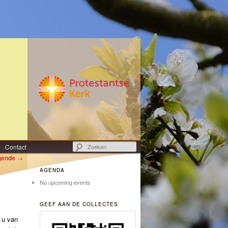
Zoeken
Contact
gende
→
AGENDA
No upcoming events
GEEF AAN DE COLLECTES
 u van