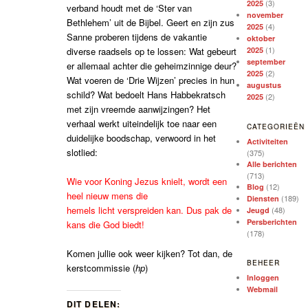
(3)
2025
verband houdt met de ‘Ster van
november
Bethlehem’ uit de Bijbel. Geert en zijn zus
(4)
2025
Sanne proberen tijdens de vakantie
oktober
(1)
diverse raadsels op te lossen: Wat gebeurt
2025
september
er allemaal achter die geheimzinnige deur?
(2)
2025
Wat voeren de ‘Drie Wijzen’ precies in hun
augustus
schild? Wat bedoelt Hans Habbekratsch
(2)
2025
met zijn vreemde aanwijzingen? Het
verhaal werkt uiteindelijk toe naar een
CATEGORIEËN
duidelijke boodschap, verwoord in het
Activiteiten
slotlied:
(375)
Alle berichten
(713)
Wie voor Koning Jezus knielt, wordt een
(12)
Blog
heel nieuw mens die
(189)
Diensten
hemels licht verspreiden kan. Dus pak de
(48)
Jeugd
Persberichten
kans die God biedt!
(178)
Komen jullie ook weer kijken? Tot dan, de
BEHEER
kerstcommissie (
hp
)
Inloggen
Webmail
DIT DELEN: