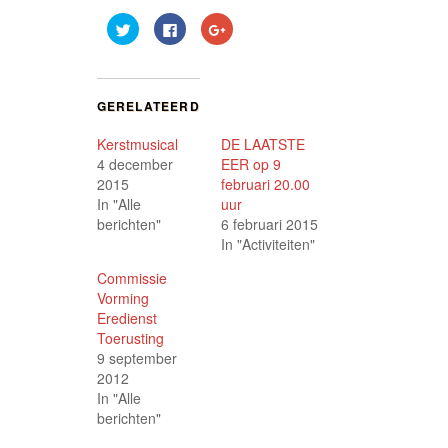
Klik
Klik
Klik
om
om
om
te
te
op
delen
delen
Google+
met
op
te
Twitter
Facebook
delen
(Wordt
(Wordt
(Wordt
GERELATEERD
in
in
in
een
een
een
nieuw
nieuw
nieuw
Kerstmusical
DE LAATSTE
venster
venster
venster
geopend)
geopend)
geopend)
4 december
EER op 9
2015
februari 20.00
In "Alle
uur
berichten"
6 februari 2015
In "Activiteiten"
Commissie
Vorming
Eredienst
Toerusting
9 september
2012
In "Alle
berichten"