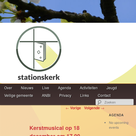
Hoofdmenu
Z
Over
Spring naar de primaire inhoud
Spring naar de secundaire inhoud
Nieuws
Live
Agenda
Activiteiten
Jeugd
Veilige gemeente
ANBI
Privacy
Links
Contact
Berichtnavigatie
←
Vorige
Volgende
→
AGENDA
No upcoming
Kerstmusical op 18
events