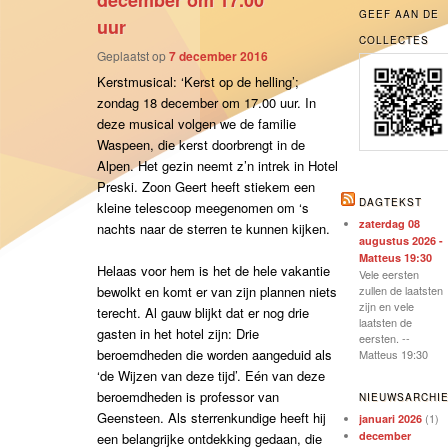
december om 17.00
GEEF AAN DE
uur
COLLECTES
Geplaatst op
7 december 2016
Kerstmusical: ‘Kerst op de helling’;
zondag 18 december om 17.00 uur. In
deze musical volgen we de familie
Waspeen, die kerst doorbrengt in de
Alpen. Het gezin neemt z’n intrek in Hotel
Preski. Zoon Geert heeft stiekem een
DAGTEKST
kleine telescoop meegenomen om ‘s
zaterdag 08
nachts naar de sterren te kunnen kijken.
augustus 2026 -
Matteus 19:30
Helaas voor hem is het de hele vakantie
Vele eersten
bewolkt en komt er van zijn plannen niets
zullen de laatsten
zijn en vele
terecht. Al gauw blijkt dat er nog drie
laatsten de
gasten in het hotel zijn: Drie
eersten. --
beroemdheden die worden aangeduid als
Matteus 19:30
‘de Wijzen van deze tijd’. Eén van deze
beroemdheden is professor van
NIEUWSARCHI
Geensteen. Als sterrenkundige heeft hij
(1)
januari 2026
december
een belangrijke ontdekking gedaan, die