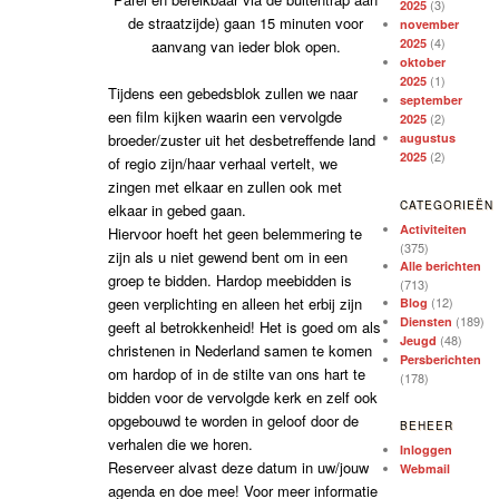
(3)
2025
de straatzijde) gaan 15 minuten voor
november
(4)
2025
aanvang van ieder blok open.
oktober
(1)
2025
Tijdens een gebedsblok zullen we naar
september
een film kijken waarin een vervolgde
(2)
2025
broeder/zuster uit het desbetreffende land
augustus
(2)
2025
of regio zijn/haar verhaal vertelt, we
zingen met elkaar en zullen ook met
CATEGORIEËN
elkaar in gebed gaan.
Activiteiten
Hiervoor hoeft het geen belemmering te
(375)
zijn als u niet gewend bent om in een
Alle berichten
groep te bidden. Hardop meebidden is
(713)
geen verplichting en alleen het erbij zijn
(12)
Blog
(189)
Diensten
geeft al betrokkenheid! Het is goed om als
(48)
Jeugd
christenen in Nederland samen te komen
Persberichten
om hardop of in de stilte van ons hart te
(178)
bidden voor de vervolgde kerk en zelf ook
opgebouwd te worden in geloof door de
BEHEER
verhalen die we horen.
Inloggen
Reserveer alvast deze datum in uw/jouw
Webmail
agenda en doe mee! Voor meer informatie