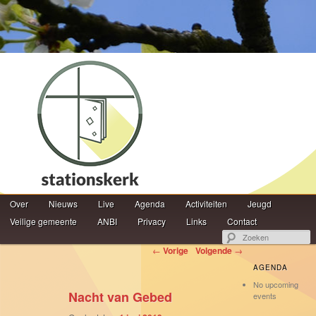
Hoofdmenu
Z
Over
Spring naar de primaire inhoud
Spring naar de secundaire inhoud
Nieuws
Live
Agenda
Activiteiten
Jeugd
Veilige gemeente
ANBI
Privacy
Links
Contact
Berichtnavigatie
←
Vorige
Volgende
→
AGENDA
No upcoming
Nacht van Gebed
events