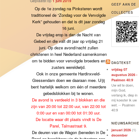
Geplaatst op
1 juni 2019
GEEF AAN DE
Op de 1e zondag na Pinksteren wordt
COLLECTES
traditioneel de “Zondag voor de Vervolgde
Kerk” gehouden en dat is dit jaar zondag
16 juni.
De vrijdag erop is dan de Nacht van
Gebed en die valt dit jaar op vrijdag 21
juni. Op deze avond/nacht zullen
christenen in heel Nederland samenkomen
om te bidden voor vervolgde broeders en
DAGTEKST
zusters wereldwijd.
vrijdag 07
Ook in onze gemeente Hardinxveld-
augustus 2026 -
Giessendam doen we daaraan mee. U/jij
Psalmen 40:9
Uw wil te doen,
bent hartelijk welkom om één of meerdere
mijn God,
gebedsblokken bij te wonen.
verlang ik, diep in
De avond is verdeeld in 3 blokken en die
mij koester ik uw
wet. -- Psalmen
zijn van 20:00 tot 22:00 uur, van 22:00 tot
40:9
0:00 uur en van 00:00 tot 01:30 uur.
De locatie waar dit plaats vindt is De
NIEUWSARCHI
Parel, Talmastraat 9.
(1)
januari 2026
De deuren van de Wagon (beneden in De
december
Parel en bereikbaar via de buitentrap aan