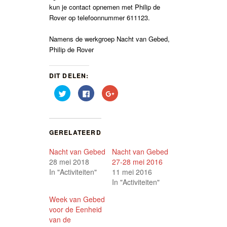
kun je contact opnemen met Philip de
Rover op telefoonnummer 611123.
Namens de werkgroep Nacht van Gebed,
Philip de Rover
DIT DELEN:
Klik
Klik
Klik
om
om
om
te
te
op
delen
delen
Google+
met
op
te
Twitter
Facebook
delen
(Wordt
(Wordt
(Wordt
GERELATEERD
in
in
in
een
een
een
nieuw
nieuw
nieuw
Nacht van Gebed
Nacht van Gebed
venster
venster
venster
geopend)
geopend)
geopend)
28 mei 2018
27-28 mei 2016
In "Activiteiten"
11 mei 2016
In "Activiteiten"
Week van Gebed
voor de Eenheid
van de