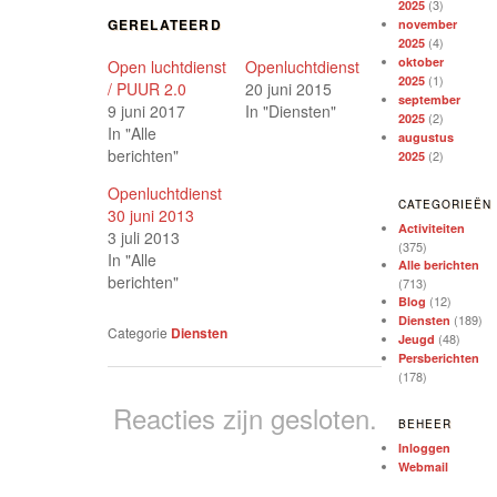
Twitter
Facebook
delen
(3)
2025
(Wordt
(Wordt
(Wordt
GERELATEERD
november
in
in
in
een
een
een
(4)
2025
nieuw
nieuw
nieuw
oktober
Open luchtdienst
Openluchtdienst
venster
venster
venster
(1)
geopend)
geopend)
geopend)
2025
/ PUUR 2.0
20 juni 2015
september
9 juni 2017
In "Diensten"
(2)
2025
In "Alle
augustus
berichten"
(2)
2025
Openluchtdienst
CATEGORIEËN
30 juni 2013
Activiteiten
3 juli 2013
(375)
In "Alle
Alle berichten
berichten"
(713)
(12)
Blog
(189)
Diensten
Categorie
Diensten
(48)
Jeugd
Persberichten
(178)
Reacties zijn gesloten.
BEHEER
Inloggen
Webmail