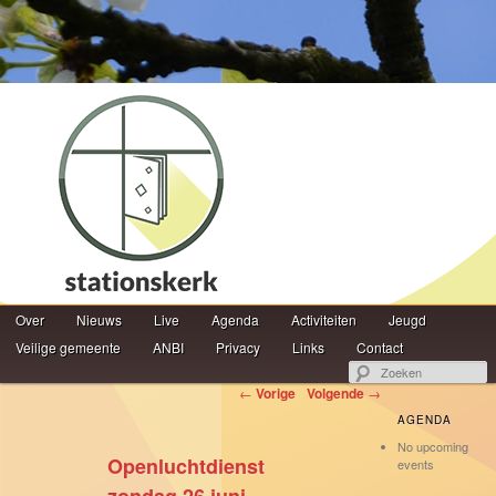
Hoofdmenu
Z
Over
Spring naar de primaire inhoud
Spring naar de secundaire inhoud
Nieuws
Live
Agenda
Activiteiten
Jeugd
Veilige gemeente
ANBI
Privacy
Links
Contact
Berichtnavigatie
←
Vorige
Volgende
→
AGENDA
No upcoming
Openluchtdienst
events