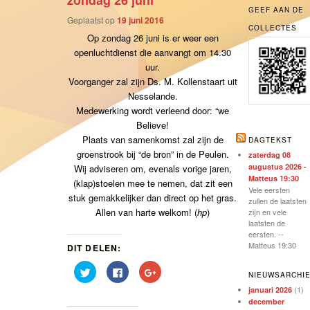
zondag 26 juni
GEEF AAN DE
Geplaatst op
19 juni 2016
COLLECTES
Op zondag 26 juni is er weer een
openluchtdienst die aanvangt om 14.30
uur.
Voorganger zal zijn Ds. M. Kollenstaart uit
Nesselande.
Medewerking wordt verleend door: “we
Believe!
Plaats van samenkomst zal zijn de
DAGTEKST
groenstrook bij “de bron” in de Peulen.
zaterdag 08
augustus 2026 -
Wij adviseren om, evenals vorige jaren,
Matteus 19:30
(klap)stoelen mee te nemen, dat zit een
Vele eersten
stuk gemakkelijker dan direct op het gras.
zullen de laatsten
Allen van harte welkom! (
hp
)
zijn en vele
laatsten de
eersten. --
Matteus 19:30
DIT DELEN:
Klik
Klik
Klik
NIEUWSARCHI
om
om
om
te
te
op
(1)
januari 2026
delen
delen
Google+
december
met
op
te