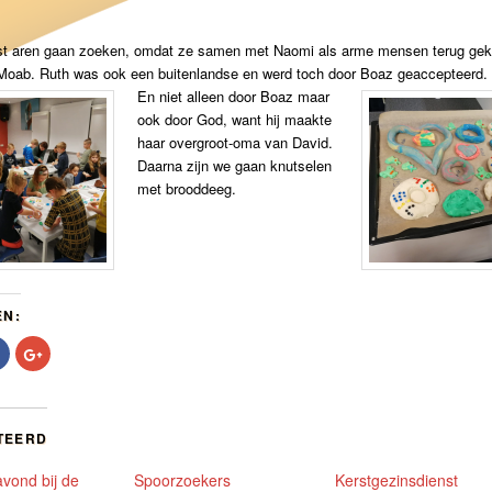
t aren gaan zoeken, omdat ze samen met Naomi als arme mensen terug ge
 Moab. Ruth was ook een buitenlandse en werd toch door Boaz geaccepteerd.
En niet alleen door Boaz maar
ook door God, want hij maakte
haar overgroot-oma van David.
Daarna zijn we gaan knutselen
met brooddeeg.
EN:
Klik
Klik
om
om
te
op
delen
Google+
op
te
r
Facebook
delen
t
(Wordt
(Wordt
TEERD
in
in
een
een
nieuw
nieuw
vond bij de
Spoorzoekers
Kerstgezinsdienst
er
venster
venster