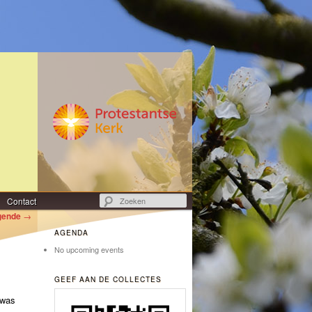
Zoeken
Contact
gende
→
AGENDA
No upcoming events
GEEF AAN DE COLLECTES
 was