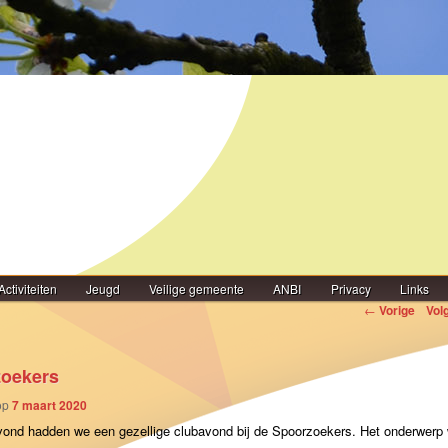
Activiteiten
Jeugd
Veilige gemeente
ANBI
Privacy
Links
igatie
←
Vorige
Vol
oekers
op
7 maart 2020
vond hadden we een gezellige clubavond bij de Spoorzoekers. Het onderwerp