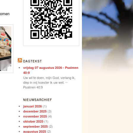
komen
DAGTEKST
vrijdag 07 augustus 2026 - Psalmen
40:9
Uw wil te doen, mijn God, verlang ik,
diep in mij koester ik uw wet. --
Psalmen 40:9
NIEUWSARCHIEF
(1)
januari 2026
(3)
december 2025
(4)
november 2025
(1)
oktober 2025
(2)
september 2025
(2)
augustus 2025