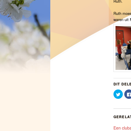
Ruth.
Ruth moes
waren uit
DIT DEL
Klik
om
te
delen
met
Twitte
(Word
GERELA
in
een
nieuw
Een cluba
venst