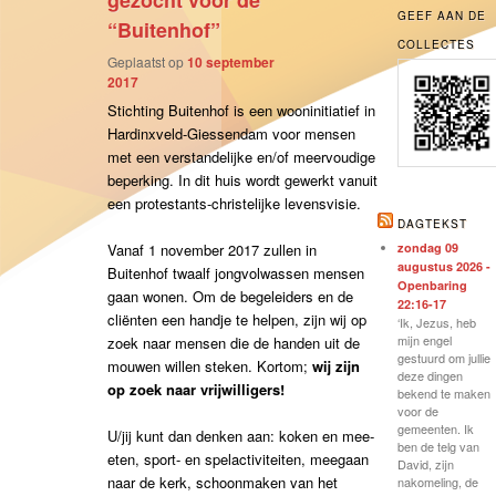
gezocht voor de
GEEF AAN DE
“Buitenhof”
COLLECTES
Geplaatst op
10 september
2017
Stichting Buitenhof is een wooninitiatief in
Hardinxveld-Giessendam voor mensen
met een verstandelijke en/of meervoudige
beperking. In dit huis wordt gewerkt vanuit
een protestants-christelijke levensvisie.
DAGTEKST
Vanaf 1 november 2017 zullen in
zondag 09
augustus 2026 -
Buitenhof twaalf jongvolwassen mensen
Openbaring
gaan wonen. Om de begeleiders en de
22:16-17
cliënten een handje te helpen, zijn wij op
‘Ik, Jezus, heb
mijn engel
zoek naar mensen die de handen uit de
gestuurd om jullie
mouwen willen steken. Kortom;
wij zijn
deze dingen
op zoek naar vrijwilligers!
bekend te maken
voor de
gemeenten. Ik
U/jij kunt dan denken aan: koken en mee-
ben de telg van
eten, sport- en spelactiviteiten, meegaan
David, zijn
naar de kerk, schoonmaken van het
nakomeling, de