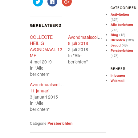
Klik
Klik
Klik
om
om
om
te
te
op
CATEGORIEËN
delen
delen
Google+
Activiteiten
met
op
te
Twitter
Facebook
delen
(375)
(Wordt
(Wordt
(Wordt
Alle berichten
GERELATEERD
in
in
in
(713)
een
een
een
nieuw
nieuw
nieuw
(12)
Blog
COLLECTE
Avondmaalscollecte
venster
venster
venster
(189)
Diensten
geopend)
geopend)
geopend)
HEILIG
8 juli 2018
(48)
Jeugd
AVONDMAAL 12
2 juli 2018
Persberichten
MEI
In "Alle
(178)
4 mei 2019
berichten"
In "Alle
BEHEER
berichten"
Inloggen
Webmail
Avondmaalscollecte
11 januari
3 januari 2015
In "Alle
berichten"
Categorie
Persberichten