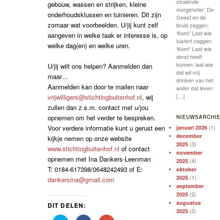
stralende
gebouw, wassen en strijken, kleine
morgenster.’ De
onderhoudsklussen en tuinieren. Dit zijn
Geest en de
zomaar wat voorbeelden. U/jij kunt zelf
bruid zeggen:
‘Kom!’ Laat wie
aangeven in welke taak er interesse is, op
luistert zeggen:
welke dag(en) en welke uren.
‘Kom!’ Laat wie
dorst heeft
komen; laat wie
U/jij wilt ons helpen? Aanmelden dan
dat wil vrij
maar…
drinken van het
Aanmelden kan door te mailen naar
water dat leven
[…]
vrijwilligers@stichtingbuitenhof.nl
, wij
zullen dan z.s.m. contact met u/jou
opnemen om het verder te bespreken.
NIEUWSARCHI
(1)
Voor verdere informatie kunt u gerust een
januari 2026
december
kijkje nemen op onze website
(3)
2025
www.stichtingbuitenhof.nl
of contact
november
opnemen met Ina Dankers-Leenman
(4)
2025
T: 0184-617398/0648242493 of E:
oktober
(1)
2025
dankersina@gmail.com
september
(2)
2025
augustus
DIT DELEN:
(2)
2025