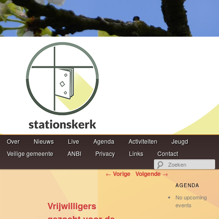
Hoofdmenu
Z
Over
Spring naar de primaire inhoud
Spring naar de secundaire inhoud
Nieuws
Live
Agenda
Activiteiten
Jeugd
Veilige gemeente
ANBI
Privacy
Links
Contact
Berichtnavigatie
←
Vorige
Volgende
→
AGENDA
No upcoming
Vrijwilligers
events