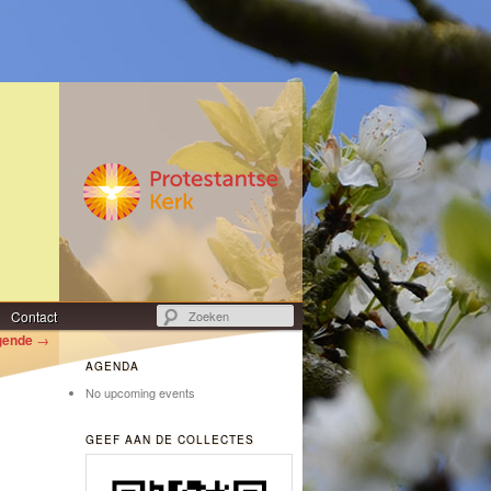
Zoeken
Contact
gende
→
AGENDA
No upcoming events
GEEF AAN DE COLLECTES