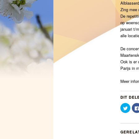
Alblasserd
Zing mee 
De repetit
op woensd
januari t/
alle locat
De concer
Maartensk
Ook is er 
Parijs in 
Meer info
DIT DEL
Klik
om
te
delen
met
Twitte
(Word
GERELA
in
een