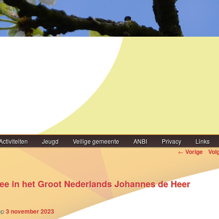
Activiteiten
Jeugd
Veilige gemeente
ANBI
Privacy
Links
igatie
←
Vorige
Vol
ee in het Groot Nederlands Johannes de Heer
op
3 november 2023