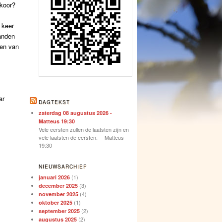
tkoor?
 keer
anden
den van
ar
DAGTEKST
zaterdag 08 augustus 2026 -
Matteus 19:30
Vele eersten zullen de laatsten zijn en
vele laatsten de eersten. -- Matteus
19:30
NIEUWSARCHIEF
(1)
januari 2026
(3)
december 2025
(4)
november 2025
(1)
oktober 2025
(2)
september 2025
(2)
augustus 2025