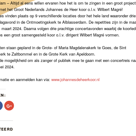
am – Altijd al eens willen ervaren hoe het is om te zingen in een groot projec
met het Groot Nederlands Johannes de Heer koor o.l.v. Wilbert Magré!
ies vinden plaats op 9 verschillende locaties door het hele land waaronder drie
agavond in de Ontmoetingskerk te Alblasserdam. De repetities zijn in de ma
m maart 2024. Daarna volgen drie prachtige concertavonden waarbij de koorle
ies een groot samengesteld koor o.l.v. dirigent Wilbert Magré vormen.
ten staan gepland in de Grote- of Maria Magdalenakerk te Goes, de Sint
erk te Zaltbommel en in de Grote Kerk van Apeldoorn.
de mogelijkheid om als zanger of publiek mee te gaan met een concertreis na
mei 2024.
rmatie en aanmelden kan via:
www.johannesdeheerkoor.nl
EN:
Klik
Klik
om
om
te
op
delen
Google+
op
te
r
Facebook
delen
t
(Wordt
(Wordt
TEERD
in
in
een
een