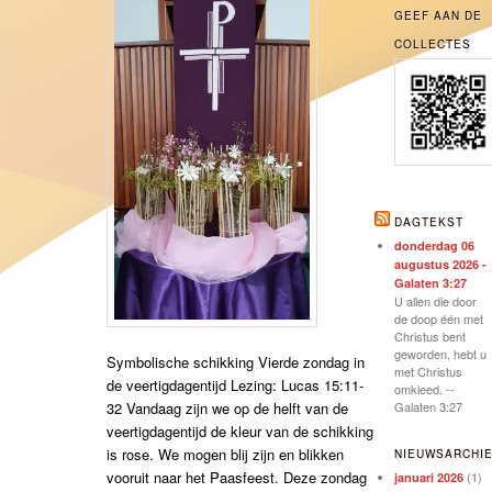
GEEF AAN DE
COLLECTES
DAGTEKST
donderdag 06
augustus 2026 -
Galaten 3:27
U allen die door
de doop één met
Christus bent
geworden, hebt u
Symbolische schikking Vierde zondag in
met Christus
de veertigdagentijd Lezing: Lucas 15:11-
omkleed. --
32 Vandaag zijn we op de helft van de
Galaten 3:27
veertigdagentijd de kleur van de schikking
is rose. We mogen blij zijn en blikken
NIEUWSARCHI
vooruit naar het Paasfeest. Deze zondag
(1)
januari 2026