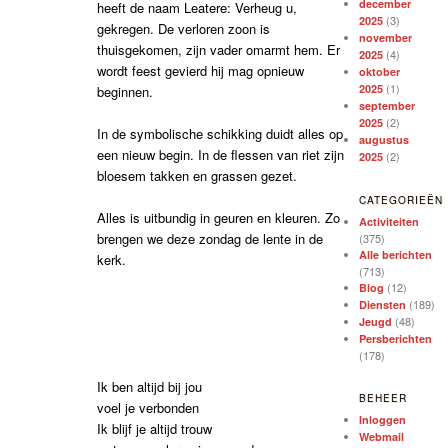
december
heeft de naam Leatere: Verheug u,
(3)
2025
gekregen. De verloren zoon is
november
thuisgekomen, zijn vader omarmt hem. Er
(4)
2025
wordt feest gevierd hij mag opnieuw
oktober
(1)
2025
beginnen.
september
(2)
2025
In de symbolische schikking duidt alles op
augustus
een nieuw begin. In de flessen van riet zijn
(2)
2025
bloesem takken en grassen gezet.
CATEGORIEËN
Alles is uitbundig in geuren en kleuren. Zo
Activiteiten
brengen we deze zondag de lente in de
(375)
Alle berichten
kerk.
(713)
(12)
Blog
(189)
Diensten
(48)
Jeugd
Persberichten
(178)
Ik ben altijd bij jou
BEHEER
voel je verbonden
Inloggen
Ik blijf je altijd trouw
Webmail