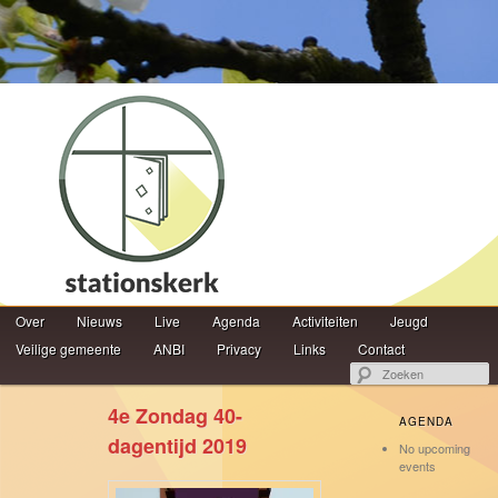
Hoofdmenu
Z
Over
Spring naar de primaire inhoud
Spring naar de secundaire inhoud
Nieuws
Live
Agenda
Activiteiten
Jeugd
Veilige gemeente
ANBI
Privacy
Links
Contact
4e Zondag 40-
AGENDA
dagentijd 2019
No upcoming
events