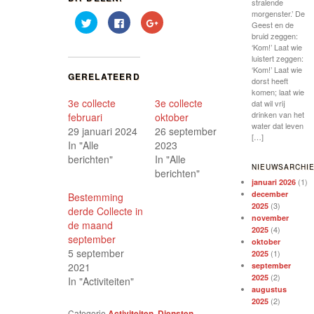
stralende
morgenster.’ De
Klik
Klik
Klik
Geest en de
om
om
om
bruid zeggen:
te
te
op
delen
delen
Google+
‘Kom!’ Laat wie
met
op
te
luistert zeggen:
Twitter
Facebook
delen
‘Kom!’ Laat wie
(Wordt
(Wordt
(Wordt
GERELATEERD
in
in
in
dorst heeft
een
een
een
komen; laat wie
nieuw
nieuw
nieuw
3e collecte
3e collecte
dat wil vrij
venster
venster
venster
geopend)
geopend)
geopend)
drinken van het
februari
oktober
water dat leven
29 januari 2024
26 september
[…]
In "Alle
2023
berichten"
In "Alle
NIEUWSARCHI
berichten"
(1)
januari 2026
december
Bestemming
(3)
2025
derde Collecte in
november
de maand
(4)
2025
september
oktober
5 september
(1)
2025
2021
september
(2)
2025
In "Activiteiten"
augustus
(2)
2025
Categorie
Activiteiten
,
Diensten