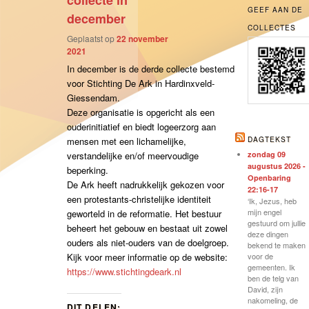
collecte in
GEEF AAN DE
december
COLLECTES
Geplaatst op
22 november
2021
In december is de derde collecte bestemd
voor Stichting De Ark in Hardinxveld-
Giessendam.
Deze organisatie is opgericht als een
ouderinitiatief en biedt logeerzorg aan
mensen met een lichamelijke,
DAGTEKST
verstandelijke en/of meervoudige
zondag 09
augustus 2026 -
beperking.
Openbaring
De Ark heeft nadrukkelijk gekozen voor
22:16-17
een protestants-christelijke identiteit
‘Ik, Jezus, heb
mijn engel
geworteld in de reformatie. Het bestuur
gestuurd om jullie
beheert het gebouw en bestaat uit zowel
deze dingen
ouders als niet-ouders van de doelgroep.
bekend te maken
Kijk voor meer informatie op de website:
voor de
gemeenten. Ik
https://www.stichtingdeark.nl
ben de telg van
David, zijn
nakomeling, de
DIT DELEN: