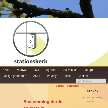
Hoofdmenu
Z
Over
Spring naar de primaire inhoud
Spring naar de secundaire inhoud
Nieuws
Live
Agenda
Activiteiten
Jeugd
Veilige gemeente
ANBI
Privacy
Links
Contact
Berichtnavigatie
←
Vorige
Volgende
→
AGENDA
No upcoming
Bestemming derde
events