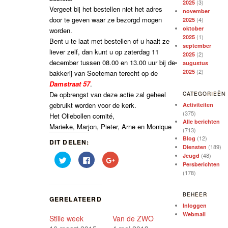
(3)
2025
Vergeet bij het bestellen niet het adres
november
door te geven waar ze bezorgd mogen
(4)
2025
oktober
worden.
(1)
2025
Bent u te laat met bestellen of u haalt ze
september
liever zelf, dan kunt u
op zaterdag 11
(2)
2025
december
tussen 08.00 en 13.00 uur bij de
augustus
(2)
2025
bakkerij van Soeteman terecht op de
Damstraat 57
.
De opbrengst van deze actie zal geheel
CATEGORIEËN
gebruikt worden voor de kerk.
Activiteiten
(375)
Het Oliebollen comité,
Alle berichten
Marieke, Marjon, Pieter, Arne en Monique
(713)
(12)
Blog
DIT DELEN:
(189)
Diensten
(48)
Jeugd
Klik
Klik
Klik
om
om
om
Persberichten
te
te
op
(178)
delen
delen
Google+
met
op
te
Twitter
Facebook
delen
(Wordt
(Wordt
(Wordt
BEHEER
GERELATEERD
in
in
in
Inloggen
een
een
een
nieuw
nieuw
nieuw
Webmail
Stille week
Van de ZWO
venster
venster
venster
geopend)
geopend)
geopend)