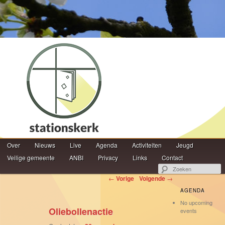
Hoofdmenu
Z
Over
Spring naar de primaire inhoud
Spring naar de secundaire inhoud
Nieuws
Live
Agenda
Activiteiten
Jeugd
Veilige gemeente
ANBI
Privacy
Links
Contact
Berichtnavigatie
←
Vorige
Volgende
→
AGENDA
No upcoming
Oliebollenactie
events