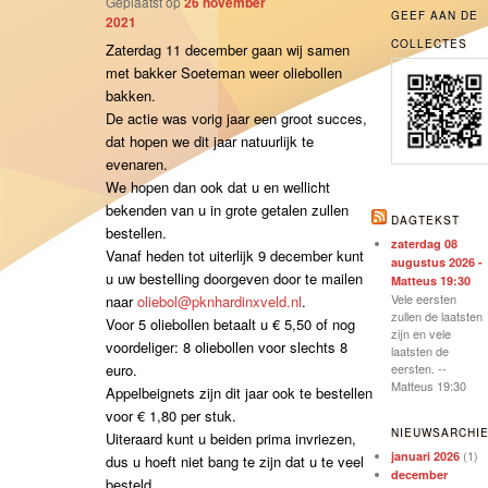
Geplaatst op
26 november
GEEF AAN DE
2021
COLLECTES
Zaterdag 11 december
gaan wij samen
met bakker Soeteman weer oliebollen
bakken.
De actie was vorig jaar een groot succes,
dat hopen we dit jaar natuurlijk te
evenaren.
We hopen dan ook dat u en wellicht
bekenden van u in grote getalen zullen
DAGTEKST
bestellen.
zaterdag 08
Vanaf heden tot uiterlijk
9 december
kunt
augustus 2026 -
u uw bestelling doorgeven door te mailen
Matteus 19:30
Vele eersten
naar
oliebol@pknhardinxveld.nl
.
zullen de laatsten
Voor 5 oliebollen betaalt u € 5,50 of nog
zijn en vele
voordeliger: 8 oliebollen voor slechts 8
laatsten de
euro.
eersten. --
Matteus 19:30
Appelbeignets zijn dit jaar ook te bestellen
voor € 1,80 per stuk.
NIEUWSARCHI
Uiteraard kunt u beiden prima invriezen,
(1)
januari 2026
dus u hoeft niet bang te zijn dat u te veel
december
besteld.