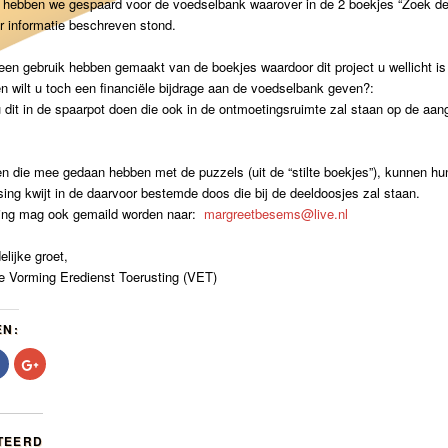
 hebben we gespaard voor de voedselbank waarover in de 2 boekjes “Zoek de s
r informatie beschreven stond.
en gebruik hebben gemaakt van de boekjes waardoor dit project u wellicht is
n wilt u toch een financiële bijdrage aan de voedselbank geven?:
 dit in de spaarpot doen die ook in de ontmoetingsruimte zal staan op de aa
n die mee gedaan hebben met de puzzels (uit de “stilte boekjes”), kunnen hun
ing kwijt in de daarvoor bestemde doos die bij de deeldoosjes zal staan.
ing mag ook gemaild worden naar:
margreetbesems@live.nl
elijke groet,
 Vorming Eredienst Toerusting (VET)
EN:
Klik
Klik
om
om
te
op
delen
Google+
op
te
r
Facebook
delen
t
(Wordt
(Wordt
TEERD
in
in