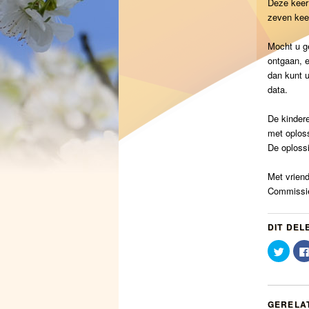
Deze keer
zeven kee
Mocht u ge
ontgaan, e
dan kunt u
data.
De kindere
met oploss
De oploss
Met vriend
Commissie
DIT DEL
Klik
om
te
delen
met
Twitte
(Word
GERELA
in