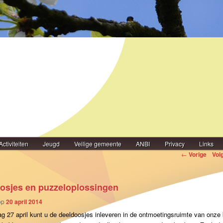
Activiteiten
Jeugd
Veilige gemeente
ANBI
Privacy
Links
igatie
←
Vorige
Vol
osjes en puzzeloplossingen
op
20 april 2014
g 27 april kunt u de deeldoosjes inleveren in de ontmoetingsruimte van onze 