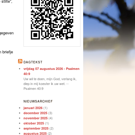
tilte”,
ngegeven
 briefje
DAGTEKST
vrijdag 07 augustus 2026 - Psalmen
40:9
Uw wil te doen, mijn God, verlang ik,
diep in mij koester ik uw wet. --
Psalmen 40:9
NIEUWSARCHIEF
(1)
januari 2026
(3)
december 2025
(4)
november 2025
(1)
oktober 2025
(2)
september 2025
(2)
augustus 2025