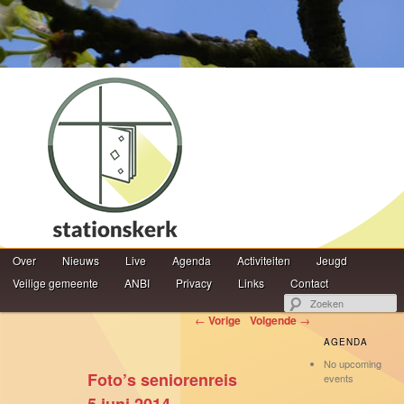
Hoofdmenu
Z
Over
Spring naar de primaire inhoud
Spring naar de secundaire inhoud
Nieuws
Live
Agenda
Activiteiten
Jeugd
Veilige gemeente
ANBI
Privacy
Links
Contact
Berichtnavigatie
←
Vorige
Volgende
→
AGENDA
No upcoming
Foto’s seniorenreis
events