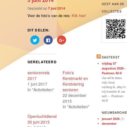
5 juni 2014
GEEF AAN DE
Geplaatst op
7 juni 2014
COLLECTES
Voor de foto’s van de reis:
Klik hier!
DIT DELEN:
Klik
Klik
Klik
om
om
om
te
te
op
delen
delen
Google+
met
op
te
Twitter
Facebook
delen
DAGTEKST
(Wordt
(Wordt
(Wordt
GERELATEERD
in
in
in
vrijdag 07
een
een
een
augustus 2026 -
nieuw
nieuw
nieuw
seniorenreis
Foto's
venster
venster
venster
Psalmen 40:9
geopend)
geopend)
geopend)
2017
Kerstmarkt en
Uw wil te doen,
mijn God,
1 juni 2017
Kerstviering
verlang ik, diep in
In "Activiteiten"
senioren
mij koester ik uw
22 december
wet. -- Psalmen
2015
40:9
In "Activiteiten"
NIEUWSARCHI
Openluchtdienst
(1)
januari 2026
30 juni 2013
december