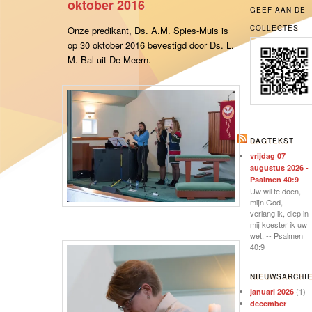
oktober 2016
GEEF AAN DE
COLLECTES
Onze predikant, Ds. A.M. Spies-Muis is
op 30 oktober 2016 bevestigd door Ds. L.
M. Bal uit De Meern.
DAGTEKST
vrijdag 07
augustus 2026 -
Psalmen 40:9
Uw wil te doen,
mijn God,
verlang ik, diep in
mij koester ik uw
wet. -- Psalmen
40:9
NIEUWSARCHI
(1)
januari 2026
december