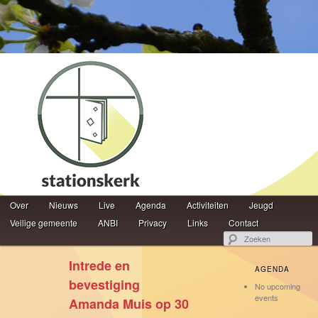
Hoofdmenu
Z
Over
Spring naar de primaire inhoud
Spring naar de secundaire inhoud
Nieuws
Live
Agenda
Activiteiten
Jeugd
Veilige gemeente
ANBI
Privacy
Links
Contact
Intrede en
AGENDA
bevestiging
No upcoming
events
Amanda Muis op 30