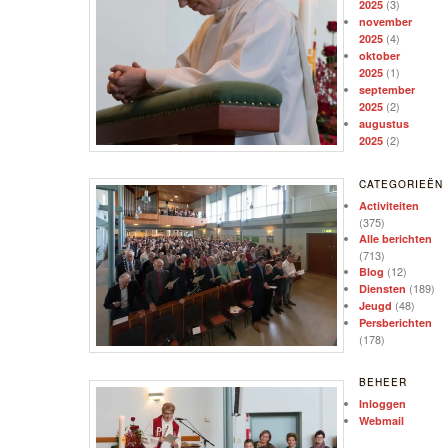
(3)
2025
november
(4)
2025
oktober
(1)
2025
september
(2)
2025
augustus
(2)
2025
CATEGORIEËN
Activiteiten
(375)
Alle berichten
(713)
(12)
Blog
(189)
Diensten
(48)
Jeugd
Persberichten
(178)
BEHEER
Inloggen
Webmail