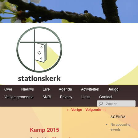
Hoofdmenu
Z
Over
Spring naar de primaire inhoud
Spring naar de secundaire inhoud
Nieuws
Live
Agenda
Activiteiten
Jeugd
Veilige gemeente
ANBI
Privacy
Links
Contact
Berichtnavigatie
←
Vorige
Volgende
→
AGENDA
No upcoming
Kamp 2015
events