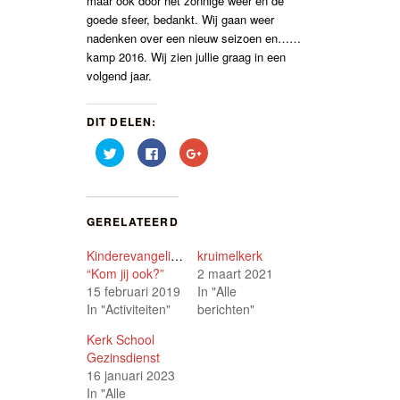
maar ook door het zonnige weer en de
goede sfeer, bedankt. Wij gaan weer
nadenken over een nieuw seizoen en……
kamp 2016. Wij zien jullie graag in een
volgend jaar.
DIT DELEN:
Klik
Klik
Klik
om
om
om
te
te
op
delen
delen
Google+
met
op
te
Twitter
Facebook
delen
(Wordt
(Wordt
(Wordt
GERELATEERD
in
in
in
een
een
een
nieuw
nieuw
nieuw
Kinderevangelisatie
kruimelkerk
venster
venster
venster
geopend)
geopend)
geopend)
“Kom jij ook?”
2 maart 2021
15 februari 2019
In "Alle
In "Activiteiten"
berichten"
Kerk School
Gezinsdienst
16 januari 2023
In "Alle