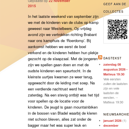
Geplaatst op
22 november
GEEF AAN DE
2015
COLLECTES
In het laatste weekend van september zijn
we met de kinderen van de clubs op kamp
geweest naar Westelbeers. Op vrijdag
avond zijn we vertrokken richting Brabant
naar ons kamphuis de ‘Roerdomp’. Bij
aankomst hebben we eerst de boel
verkend en de kinderen hebben hun plekje
gezocht op de slaapzaal. Met de jongeren
DAGTEKST
zijn we spellen gaan doen en met de
zaterdag 08
augustus 2026 -
oudste kinderen een speurtocht. In de
Matteus 19:30
kleinste uurtjes kwamen ze weer terug,
Vele eersten
opgewacht door de leiding met soep. Na
zullen de laatsten
zijn en vele
een verdiende nachtrust werd het
laatsten de
zaterdag. Na een stevig ontbijt was het tijd
eersten. --
voor spellen op de locatie voor de
Matteus 19:30
kinderen. De jeugd is gaan mountainbiken
in de bossen van Bladel waarbij de kleren
NIEUWSARCHI
niet schoon bleven, alles zat onder de
(1)
januari 2026
bagger maar het was super leuk en
december