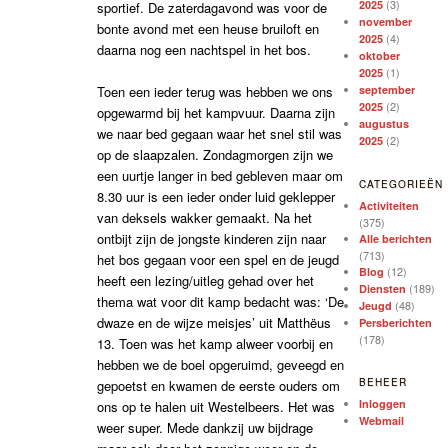
(3)
2025
sportief. De zaterdagavond was voor de
november
bonte avond met een heuse bruiloft en
(4)
2025
daarna nog een nachtspel in het bos.
oktober
(1)
2025
Toen een ieder terug was hebben we ons
september
(2)
2025
opgewarmd bij het kampvuur. Daarna zijn
augustus
we naar bed gegaan waar het snel stil was
(2)
2025
op de slaapzalen. Zondagmorgen zijn we
een uurtje langer in bed gebleven maar om
CATEGORIEËN
8.30 uur is een ieder onder luid geklepper
Activiteiten
van deksels wakker gemaakt. Na het
(375)
ontbijt zijn de jongste kinderen zijn naar
Alle berichten
(713)
het bos gegaan voor een spel en de jeugd
(12)
Blog
heeft een lezing/uitleg gehad over het
(189)
Diensten
thema wat voor dit kamp bedacht was: ‘De
(48)
Jeugd
dwaze en de wijze meisjes’ uit Matthëus
Persberichten
(178)
13. Toen was het kamp alweer voorbij en
hebben we de boel opgeruimd, geveegd en
BEHEER
gepoetst en kwamen de eerste ouders om
Inloggen
ons op te halen uit Westelbeers. Het was
Webmail
weer super. Mede dankzij uw bijdrage