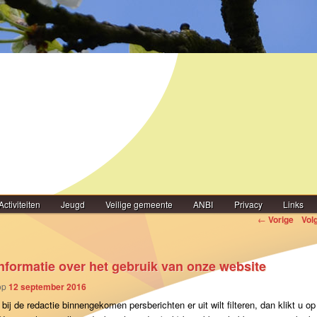
Activiteiten
Jeugd
Veilige gemeente
ANBI
Privacy
Links
igatie
←
Vorige
Vol
informatie over het gebruik van onze website
op
12 september 2016
 bij de redactie binnengekomen persberichten er uit wilt filteren, dan klikt u op