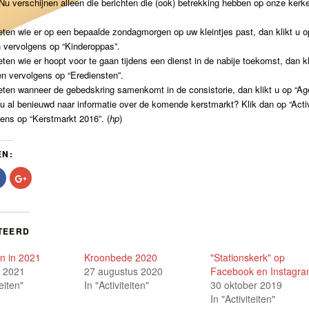
Nu verschijnen alleen die berichten die (ook) betrekking hebben op onze kerke
.
eten wie er op een bepaalde zondagmorgen op uw kleintjes past, dan klikt u o
 vervolgens op “Kinderoppas”.
eten wie er hoopt voor te gaan tijdens een dienst in de nabije toekomst, dan kl
n vervolgens op “Erediensten”.
eten wanneer de gebedskring samenkomt in de consistorie, dan klikt u op “Ag
u al benieuwd naar informatie over de komende kerstmarkt? Klik dan op “Activ
ens op “Kerstmarkt 2016”. (
hp
)
EN:
Klik
Klik
om
om
te
op
delen
Google+
op
te
r
Facebook
delen
t
(Wordt
(Wordt
TEERD
in
in
een
een
nieuw
nieuw
en in 2021
Kroonbede 2020
"Stationskerk" op
er
venster
venster
nd)
geopend)
geopend)
r 2021
27 augustus 2020
Facebook en Instagr
teiten"
In "Activiteiten"
30 oktober 2019
In "Activiteiten"