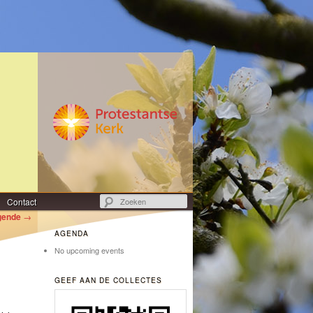
Zoeken
Contact
gende
→
AGENDA
No upcoming events
GEEF AAN DE COLLECTES