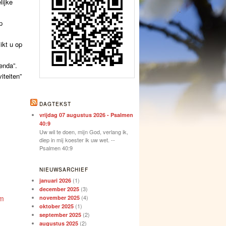
lijke
p
ikt u op
enda”.
iteiten”
DAGTEKST
vrijdag 07 augustus 2026 - Psalmen
40:9
Uw wil te doen, mijn God, verlang ik,
diep in mij koester ik uw wet. --
Psalmen 40:9
NIEUWSARCHIEF
(1)
januari 2026
(3)
december 2025
am
(4)
november 2025
(1)
oktober 2025
(2)
september 2025
(2)
augustus 2025