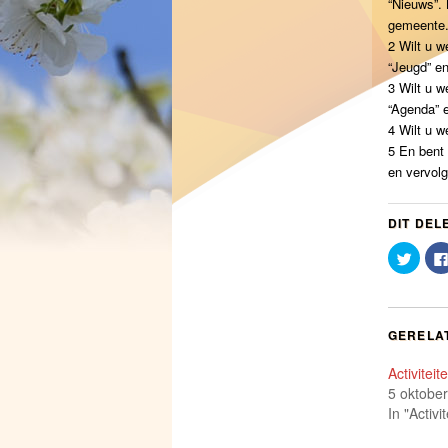
“Nieuws”. 
gemeente
2 Wilt u w
“Jeugd” en
3 Wilt u w
“Agenda” e
4 Wilt u w
5 En bent 
en vervolg
DIT DEL
Klik
om
te
delen
met
Twitte
(Word
GERELA
in
een
nieuw
Activiteit
venst
geope
5 oktobe
In "Activi