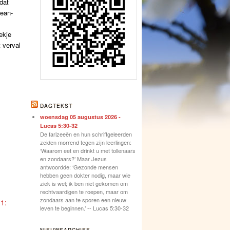
dat
Jean-
ekje
t verval
DAGTEKST
woensdag 05 augustus 2026 -
Lucas 5:30-32
De farizeeën en hun schriftgeleerden
zeiden morrend tegen zijn leerlingen:
‘Waarom eet en drinkt u met tollenaars
en zondaars?’ Maar Jezus
antwoordde: ‘Gezonde mensen
hebben geen dokter nodig, maar wie
ziek is wel; ik ben niet gekomen om
rechtvaardigen te roepen, maar om
zondaars aan te sporen een nieuw
1:
leven te beginnen.’ -- Lucas 5:30-32