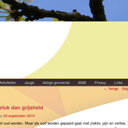
Activiteiten
Jeugd
Veilige gemeente
ANBI
Privacy
Links
igatie
←
Vorige
Vol
eluk dan grijsheid
op
25 september 2015
il oud worden. Maar als oud worden gepaard gaat met ziekte, pijn en verlies,