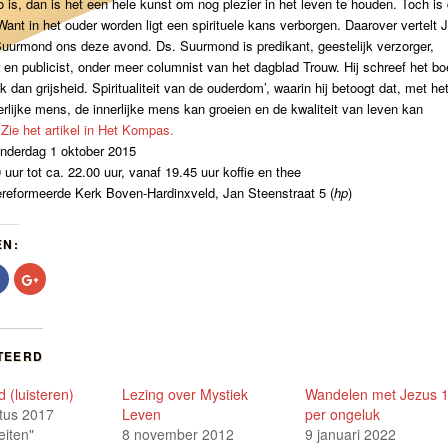
 is, dan is het een hele kunst om nog plezier in het leven te houden. Toch is 
Want in het ouder worden ligt een spirituele kans verborgen. Daarover vertelt 
uurmond ons deze avond. Ds. Suurmond is predikant, geestelijk verzorger,
 en publicist, onder meer columnist van het dagblad Trouw. Hij schreef het bo
k dan grijsheid. Spiritualiteit van de ouderdom’, waarin hij betoogt dat, met he
erlijke mens, de innerlijke mens kan groeien en de kwaliteit van leven kan
.
Zie het artikel in Het Kompas.
nderdag 1 oktober 2015
0 uur tot ca. 22.00 uur, vanaf 19.45 uur koffie en thee
ereformeerde Kerk Boven-Hardinxveld, Jan Steenstraat 5 (
hp
)
EN:
Klik
Klik
om
om
te
op
delen
Google+
op
te
r
Facebook
delen
t
(Wordt
(Wordt
TEERD
in
in
een
een
nieuw
nieuw
 (luisteren)
Lezing over Mystiek
Wandelen met Jezus 1
er
venster
venster
nd)
geopend)
geopend)
tus 2017
Leven
per ongeluk
teiten"
8 november 2012
9 januari 2022