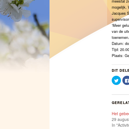
meestal zo
mogelijk. 
Jacques S
supervisor
‘Meer gelu
van de uit
toenemen
Datum: do
Tijd: 20.0
Plaats: G
DIT DEL
Klik
om
te
delen
met
Twitte
(Word
GERELA
in
een
nieuw
Het gebed
venst
geope
29 augus
In "Activi