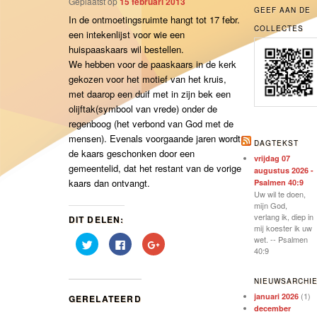
Geplaatst op
15 februari 2013
GEEF AAN DE
In de ontmoetingsruimte hangt tot 17 febr.
COLLECTES
een intekenlijst voor wie een
huispaaskaars wil bestellen.
We hebben voor de paaskaars in de kerk
gekozen voor het motief van het kruis,
met daarop een duif met in zijn bek een
olijftak(symbool van vrede) onder de
regenboog (het verbond van God met de
mensen). Evenals voorgaande jaren wordt
DAGTEKST
de kaars geschonken door een
vrijdag 07
gemeentelid, dat het restant van de vorige
augustus 2026 -
kaars dan ontvangt.
Psalmen 40:9
Uw wil te doen,
mijn God,
verlang ik, diep in
DIT DELEN:
mij koester ik uw
wet. -- Psalmen
Klik
Klik
Klik
om
om
om
40:9
te
te
op
delen
delen
Google+
met
op
te
NIEUWSARCHI
Twitter
Facebook
delen
(Wordt
(Wordt
(Wordt
(1)
januari 2026
GERELATEERD
in
in
in
december
een
een
een