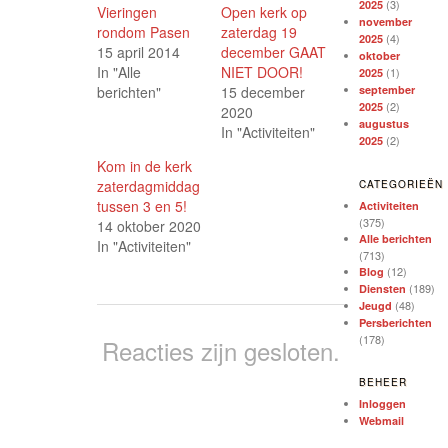
nieuw
nieuw
nieuw
(3)
2025
Vieringen
Open kerk op
venster
venster
venster
november
geopend)
geopend)
geopend)
rondom Pasen
zaterdag 19
(4)
2025
15 april 2014
december GAAT
oktober
In "Alle
NIET DOOR!
(1)
2025
berichten"
15 december
september
(2)
2025
2020
augustus
In "Activiteiten"
(2)
2025
Kom in de kerk
zaterdagmiddag
CATEGORIEËN
tussen 3 en 5!
Activiteiten
(375)
14 oktober 2020
Alle berichten
In "Activiteiten"
(713)
(12)
Blog
(189)
Diensten
(48)
Jeugd
Persberichten
(178)
Reacties zijn gesloten.
BEHEER
Inloggen
Webmail