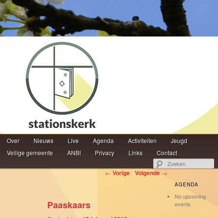
Hoofdmenu
Z
Over
Spring naar de primaire inhoud
Spring naar de secundaire inhoud
Nieuws
Live
Agenda
Activiteiten
Jeugd
Veilige gemeente
ANBI
Privacy
Links
Contact
Berichtnavigatie
←
Vorige
Volgende
→
AGENDA
No upcoming
Paaskaars
events