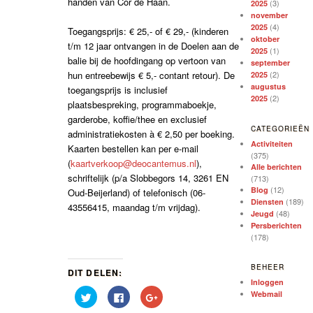
handen van Cor de Haan.
(3)
2025
november
(4)
2025
Toegangsprijs: € 25,- of € 29,- (kinderen
oktober
t/m 12 jaar ontvangen in de Doelen aan de
(1)
2025
balie bij de hoofdingang op vertoon van
september
hun entreebewijs € 5,- contant retour). De
(2)
2025
augustus
toegangsprijs is inclusief
(2)
2025
plaatsbespreking, programmaboekje,
garderobe, koffie/thee en exclusief
CATEGORIEËN
administratiekosten à € 2,50 per boeking.
Activiteiten
Kaarten bestellen kan per e-mail
(375)
(
kaartverkoop@deocantemus.nl
),
Alle berichten
schriftelijk (p/a Slobbegors 14, 3261 EN
(713)
(12)
Blog
Oud-Beijerland) of telefonisch (06-
(189)
Diensten
43556415, maandag t/m vrijdag).
(48)
Jeugd
Persberichten
(178)
BEHEER
DIT DELEN:
Inloggen
Webmail
Klik
Klik
Klik
om
om
om
te
te
op