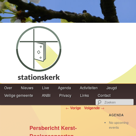
Hoofdmenu
Z
Over
Spring naar de primaire inhoud
Spring naar de secundaire inhoud
Nieuws
Live
Agenda
Activiteiten
Jeugd
Veilige gemeente
ANBI
Privacy
Links
Contact
Berichtnavigatie
←
Vorige
Volgende
→
AGENDA
No upcoming
Persbericht Kerst-
events