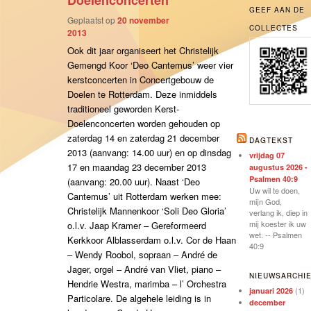
Doelenconcerten
GEEF AAN DE
Geplaatst op
20 november
COLLECTES
2013
Ook dit jaar organiseert het Christelijk
Gemengd Koor ‘Deo Cantemus’ weer vier
kerstconcerten in Concertgebouw de
Doelen te Rotterdam. Deze inmiddels
traditioneel geworden Kerst-
Doelenconcerten worden gehouden op
zaterdag 14 en zaterdag 21 december
DAGTEKST
2013 (aanvang: 14.00 uur) en op dinsdag
vrijdag 07
17 en maandag 23 december 2013
augustus 2026 -
Psalmen 40:9
(aanvang: 20.00 uur). Naast ‘Deo
Uw wil te doen,
Cantemus’ uit Rotterdam werken mee:
mijn God,
Christelijk Mannenkoor ‘Soli Deo Gloria’
verlang ik, diep in
mij koester ik uw
o.l.v. Jaap Kramer – Gereformeerd
wet. -- Psalmen
Kerkkoor Alblasserdam o.l.v. Cor de Haan
40:9
– Wendy Roobol, sopraan – André de
Jager, orgel – André van Vliet, piano –
NIEUWSARCHI
Hendrie Westra, marimba – l’ Orchestra
(1)
januari 2026
Particolare. De algehele leiding is in
december