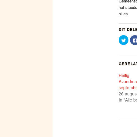
Gemeensch
het steeds
bijles.
DIT DEL
Klik
om
te
delen
met
Twitte
(Word
GERELA
in
een
nieuw
Heilig
venst
geope
Avondmaa
septemb
26 augus
In "Alle b