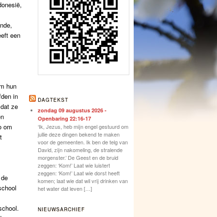
donesië,
unde,
eeft een
om hun
fden in
DAGTEKST
dat ze
zondag 09 augustus 2026 -
en
Openbaring 22:16-17
co om
‘Ik, Jezus, heb mijn engel gestuurd om
jullie deze dingen bekend te maken
t
voor de gemeenten. Ik ben de telg van
David, zijn nakomeling, de stralende
morgenster.’ De Geest en de bruid
zeggen: ‘Kom!’ Laat wie luistert
zeggen: ‘Kom!’ Laat wie dorst heeft
 de
komen; laat wie dat wil vrij drinken van
school
het water dat leven […]
school.
NIEUWSARCHIEF