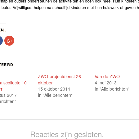
ap en ouders ondersteunen de activiteiten en doen ook mee. Hun kinderen 
 beter. Vrijwilligers helpen na schooltijd kinderen met hun huiswerk of geven 
EN:
Klik
Klik
om
om
te
op
delen
Google+
op
te
r
Facebook
delen
t
(Wordt
(Wordt
TEERD
in
in
een
een
nieuw
nieuw
ZWO-projectdienst 26
Van de ZWO
er
venster
venster
nd)
geopend)
geopend)
lscollecte 10
oktober
4 mei 2013
er
15 oktober 2014
In "Alle berichten"
tus 2017
In "Alle berichten"
erichten"
Reacties zijn gesloten.