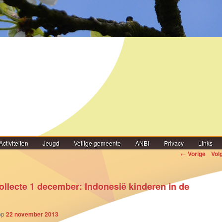
Activiteiten
Jeugd
Veilige gemeente
ANBI
Privacy
Links
igatie
←
Vorige
Vol
llecte 1 december: Indonesië kinderen in de
op
22 november 2013