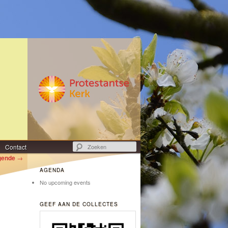
Zoeken
Contact
gende
→
AGENDA
No upcoming events
GEEF AAN DE COLLECTES