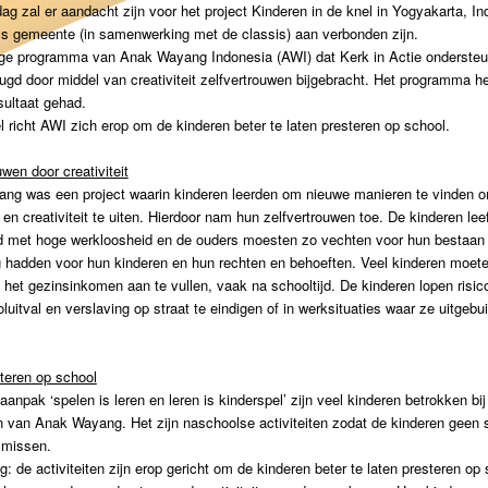
g zal er aandacht zijn voor het project Kinderen in de knel in Yogyakarta, In
ls gemeente (in samenwerking met de classis) aan verbonden zijn.
rige programma van Anak Wayang Indonesia (AWI) dat Kerk in Actie onderste
ugd door middel van creativiteit zelfvertrouwen bijgebracht. Het programma h
esultaat gehad.
richt AWI zich erop om de kinderen beter te laten presteren op school.
uwen door creativiteit
ng was een project waarin kinderen leerden om nieuwe manieren te vinden 
en creativiteit te uiten. Hierdoor nam hun zelfvertrouwen toe. De kinderen lee
d met hoge werkloosheid en de ouders moesten zo vechten voor hun bestaan 
 hadden voor hun kinderen en hun rechten en behoeften. Veel kinderen moet
het gezinsinkomen aan te vullen, vaak na schooltijd. De kinderen lopen risi
luitval en verslaving op straat te eindigen of in werksituaties waar ze uitgebui
teren op school
aanpak ‘spelen is leren en leren is kinderspel’ zijn veel kinderen betrokken bij
en van Anak Wayang. Het zijn naschoolse activiteiten zodat de kinderen geen 
 missen.
g: de activiteiten zijn erop gericht om de kinderen beter te laten presteren op 