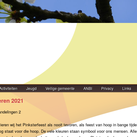
Activiteiten
Jeugd
Veilige gemeente
ANBI
Privacy
Links
eren 2021
andelingen 2
eren wij het Pinksterfeest als nooit tevoren, als feest van hoop in bange tijd
g staat voor die hoop. De vele kleuren staan symbool voor ons mensen. Allen