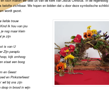
 en toch maken we deel uit van de kerk van Jezus Christus. In de regenboog 
 belofte zichtbaar. We hopen en bidden dat u door deze symbolische schikki
am wordt gezet.
 liefde trouw
Kind Ik hou van jou
 je nog maar klein
l je zijn
st is van U
er Zijn paraplu
 hoop, kijk omhoog
en staat een boog
lam en Geest
loed en Pinksterfeest
n’ wil bij ons zijn
n doop in brood in wijn