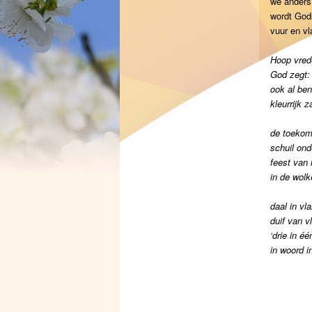
we anders
wordt Gods
vuur en vl
Hoop vrede
God zegt: 
ook al ben
kleurrijk za
de toekom
schuil ond
feest van
in de wolk
daal in v
duif van v
‘drie in éé
in woord i