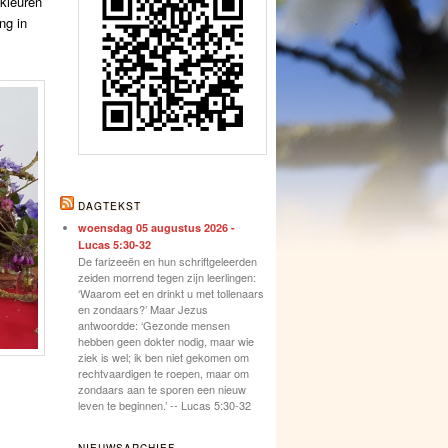
kleuren
ng in
DAGTEKST
woensdag 05 augustus 2026 -
Lucas 5:30-32
De farizeeën en hun schriftgeleerden
zeiden morrend tegen zijn leerlingen:
‘Waarom eet en drinkt u met tollenaars
en zondaars?’ Maar Jezus
antwoordde: ‘Gezonde mensen
hebben geen dokter nodig, maar wie
ziek is wel; ik ben niet gekomen om
rechtvaardigen te roepen, maar om
zondaars aan te sporen een nieuw
leven te beginnen.’ -- Lucas 5:30-32