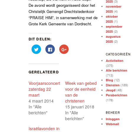
(3)
2025
De avond wordt georganiseerd door het
november
Christelijk Gemengd Drechtstedenkoor
(4)
2025
oktober
“PRAISE HIM”, in samenwerking met de
(1)
2025
Grote Kerk Gemeente van Dordrecht.
september
(2)
2025
augustus
DIT DELEN:
(2)
2025
Klik
Klik
Klik
om
om
om
CATEGORIEËN
te
te
op
delen
delen
Google+
Activiteiten
met
op
te
(375)
Twitter
Facebook
delen
(Wordt
(Wordt
(Wordt
Alle berichten
GERELATEERD
in
in
in
(713)
een
een
een
(12)
nieuw
nieuw
nieuw
Blog
Voorjaarsconcert
Week van gebed
venster
venster
venster
(189)
Diensten
geopend)
geopend)
geopend)
zaterdag 22
voor de eenheid
(48)
Jeugd
maart
van de
Persberichten
(178)
4 maart 2014
christenen
In "Alle
15 januari 2018
berichten"
In "Alle
BEHEER
berichten"
Inloggen
Webmail
Israëlavonden in