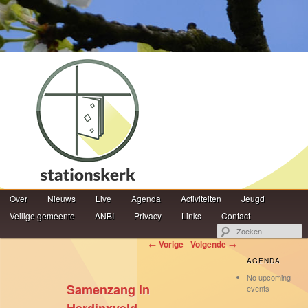
Hoofdmenu
Z
Over
Spring naar de primaire inhoud
Spring naar de secundaire inhoud
Nieuws
Live
Agenda
Activiteiten
Jeugd
Veilige gemeente
ANBI
Privacy
Links
Contact
Berichtnavigatie
←
Vorige
Volgende
→
AGENDA
No upcoming
Samenzang in
events