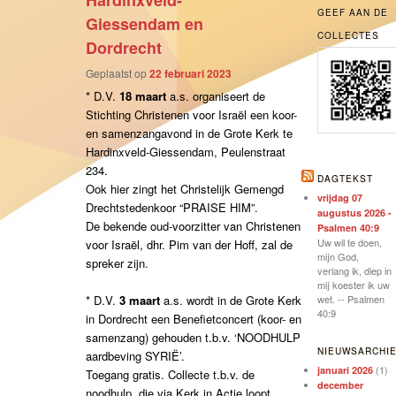
Hardinxveld-
GEEF AAN DE
Giessendam en
COLLECTES
Dordrecht
Geplaatst op
22 februari 2023
* D.V.
18 maart
a.s. organiseert de
Stichting Christenen voor Israël een koor-
en samenzangavond in de Grote Kerk te
Hardinxveld-Giessendam, Peulenstraat
234.
DAGTEKST
Ook hier zingt het Christelijk Gemengd
vrijdag 07
Drechtstedenkoor “PRAISE HIM”.
augustus 2026 -
De bekende oud-voorzitter van Christenen
Psalmen 40:9
Uw wil te doen,
voor Israël, dhr. Pim van der Hoff, zal de
mijn God,
spreker zijn.
verlang ik, diep in
mij koester ik uw
* D.V.
3 maart
a.s. wordt in de Grote Kerk
wet. -- Psalmen
40:9
in Dordrecht een Benefietconcert (koor- en
samenzang) gehouden t.b.v. ‘NOODHULP
NIEUWSARCHI
aardbeving SYRIË’.
(1)
januari 2026
Toegang gratis. Collecte t.b.v. de
december
noodhulp, die via Kerk in Actie loopt.