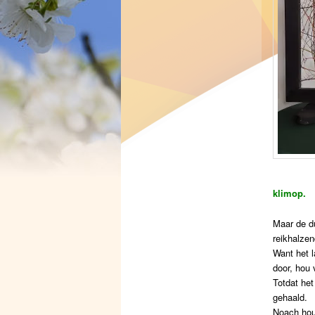
klimop.
Maar de du
reikhalzen
Want het l
door, hou 
Totdat het
gehaald.
Noach hou