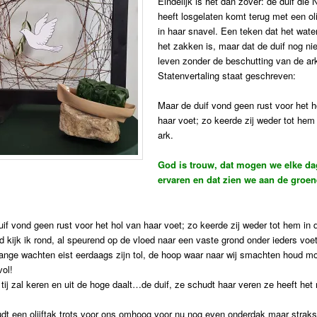
Eindelijk is het dan zover: de duif die
heeft losgelaten komt terug met een oli
in haar snavel. Een teken dat het wate
het zakken is, maar dat de duif nog ni
leven zonder de beschutting van de ark
Statenvertaling staat geschreven:
Maar de duif vond geen rust voor het h
haar voet; zo keerde zij weder tot hem
ark.
God is trouw, dat mogen we elke da
ervaren en dat zien we aan de groen
if vond geen rust voor het hol van haar voet; zo keerde zij weder tot hem in 
d kijk ik rond, al speurend op de vloed naar een vaste grond onder ieders voet
ange wachten eist eerdaags zijn tol, de hoop waar naar wij smachten houd m
vol!
 tij zal keren en uit de hoge daalt…de duif, ze schudt haar veren ze heeft het 
dt een olijftak trots voor ons omhoog voor nu nog even onderdak maar straks