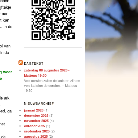
 Noach
jftakje
r aan
et kan
. In de
ol van
 in de
DAGTEKST
zaterdag 08 augustus 2026 -
g weer
Matteus 19:30
e
Vele eersten zullen de laatsten zijn en
vele laatsten de eersten. -- Matteus
19:30
de ark
.
NIEUWSARCHIEF
(1)
oed, ga
januari 2026
(3)
december 2025
(4)
november 2025
net
(1)
oktober 2025
(2)
september 2025
 de
(2)
augustus 2025