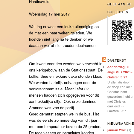
Hardinxveld
GEEF AAN DE
COLLECTES
Woensdag 17 mei 2017
Wat lag er weer een leuke uitnodiging op
de mat een paar weken geleden. We
hoefden niet lang na te denken of we
daaraan wel of niet zouden deelnemen.
DAGTEKST
Om kwart voor tien werden we verwacht in
donderdag 06
ons kerkgebouw aan de Stationsstraat. De
augustus 2026 -
koffie, thee en lekkere cake stonden klaar.
Galaten 3:27
U allen die door
We werden hartelijk ontvangen door de
de doop één met
seniorencommissie. Maar liefst 32
Christus bent
mensen hadden zich opgegeven voor dit
geworden, hebt u
aantrekkelijke uitje. Ook onze dominee
met Christus
omkleed. --
Amanda was van de partij.
Galaten 3:27
Goed gemutst stapten we in de bus. Het
was de eerste zomerse dag van dit jaar
NIEUWSARCHI
met een temperatuur boven de 25 graden.
(1)
januari 2026
De regenjassen en parapluies konden