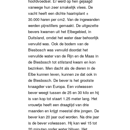
hoofdvoedsel. Er werd op hen gejaagd
vanwege hun zeer smakelijk vlees. De
vacht heeft een dichte haarinplant ±
30.000 haren per cm2. Van de ingewanden
werden pijnstillers gemaakt. De uitgezette
bevers kwamen uit het Elbegebied, in
Duitsland, omdat het water daar behoorlijk
vervuild was. Ook de bodem van de
Biesbosch was vervuild doordat het
vervuilde water van de Rijn en de Maas in
de Biesbosch tot stilstand kwam en kon
bezinken. Men dacht als de dieren in de
Elbe kunnen leven, kunnen ze dat ook in
de Biesbosch. De bever is het grootste
knaagdier van Europa. Een volwassen
bever weegt tussen de 25 en 30 kilo en hij
is van kop tot staart 1.25 meter lang. Het
vrouwtje heeft een draagtijd van drie
maanden en krijgt meestal drie jongen. De
bever kan 20 jaar oud worden. Na drie jaar
is de bever volwassen. Hij kan wel 15 tot
20 minuten onder water blijven. Het