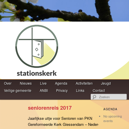
Hoofdmenu
Z
Over
Spring naar de primaire inhoud
Spring naar de secundaire inhoud
Nieuws
Live
Agenda
Activiteiten
Jeugd
Veilige gemeente
ANBI
Privacy
Links
Contact
seniorenreis 2017
AGENDA
No upcoming
Jaarlijkse uitje voor Senioren van PKN
events
Gereformeerde Kerk Giessendam – Neder-