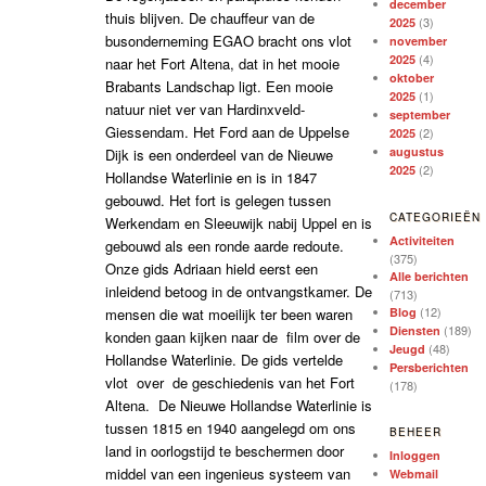
december
thuis blijven. De chauffeur van de
(3)
2025
busonderneming EGAO bracht ons vlot
november
(4)
2025
naar het Fort Altena, dat in het mooie
oktober
Brabants Landschap ligt. Een mooie
(1)
2025
natuur niet ver van Hardinxveld-
september
Giessendam. Het Ford aan de Uppelse
(2)
2025
augustus
Dijk is een onderdeel van de Nieuwe
(2)
2025
Hollandse Waterlinie en is in 1847
gebouwd. Het fort is gelegen tussen
CATEGORIEËN
Werkendam en Sleeuwijk nabij Uppel en is
Activiteiten
gebouwd als een ronde aarde redoute.
(375)
Onze gids Adriaan hield eerst een
Alle berichten
inleidend betoog in de ontvangstkamer. De
(713)
(12)
Blog
mensen die wat moeilijk ter been waren
(189)
Diensten
konden gaan kijken naar de film over de
(48)
Jeugd
Hollandse Waterlinie. De gids vertelde
Persberichten
vlot over de geschiedenis van het Fort
(178)
Altena. De Nieuwe Hollandse Waterlinie is
tussen 1815 en 1940 aangelegd om ons
BEHEER
land in oorlogstijd te beschermen door
Inloggen
middel van een ingenieus systeem van
Webmail