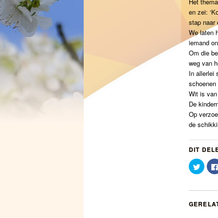
Het thema
en zei: ‘K
stap naar 
We laten 
iemand on
Om die be
weg van h
In allerle
schoenen 
Wit is van
De kinder
Op verzoek
de schikk
DIT DEL
Klik
om
te
delen
met
Twitte
(Word
GERELA
in
een
nieuw