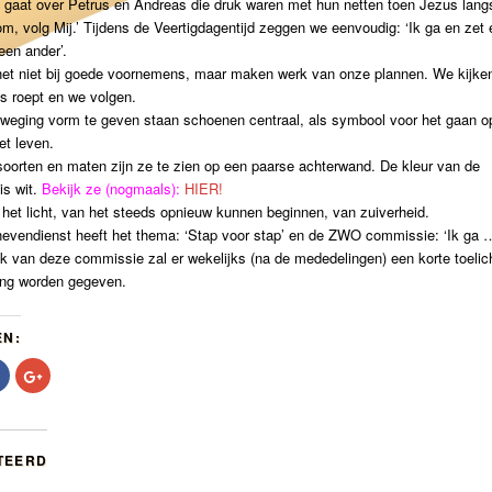
 gaat over Petrus en Andreas die druk waren met hun netten toen Jezus lan
om, volg Mij.’ Tijdens de Veertigdagentijd zeggen we eenvoudig: ‘Ik ga en zet
een ander’.
het niet bij goede voornemens, maar maken werk van onze plannen. We kijken
s roept en we volgen.
weging vorm te geven staan schoenen centraal, als symbool voor het gaan o
et leven.
i soorten en maten zijn ze te zien op een paarse achterwand. De kleur van de
is wit.
Bekijk ze (nogmaals):
HIER!
 het licht, van het steeds opnieuw kunnen beginnen, van zuiverheid.
nevendienst heeft het thema: ‘Stap voor stap’ en de ZWO commissie: ‘Ik ga …
 van deze commissie zal er wekelijks (na de mededelingen) een korte toelich
ing worden gegeven.
EN:
Klik
Klik
om
om
te
op
delen
Google+
op
te
r
Facebook
delen
t
(Wordt
(Wordt
TEERD
in
in
een
een
nieuw
nieuw