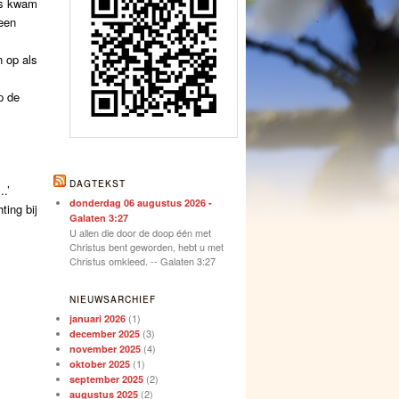
gs kwam
 een
 op als
p de
DAGTEKST
.’
donderdag 06 augustus 2026 -
ting bij
Galaten 3:27
U allen die door de doop één met
Christus bent geworden, hebt u met
Christus omkleed. -- Galaten 3:27
NIEUWSARCHIEF
(1)
januari 2026
(3)
december 2025
(4)
november 2025
(1)
oktober 2025
(2)
september 2025
(2)
augustus 2025