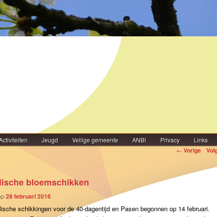
Activiteiten
Jeugd
Veilige gemeente
ANBI
Privacy
Links
igatie
←
Vorige
Vol
ische bloemschikken
op
28 februari 2016
ische schikkingen voor de 40-dagentijd en Pasen begonnen op 14 februari.