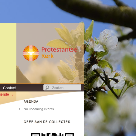
Zoeken
Contact
gende
→
AGENDA
No upcoming events
GEEF AAN DE COLLECTES