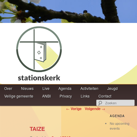
Hoofdmenu
Z
Over
Spring naar de primaire inhoud
Spring naar de secundaire inhoud
Nieuws
Live
Agenda
Activiteiten
Jeugd
Veilige gemeente
ANBI
Privacy
Links
Contact
Berichtnavigatie
←
Vorige
Volgende
→
AGENDA
No upcoming
TAIZE
events