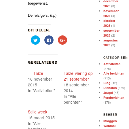
december
toegewenst.
(3)
2025
november
De reizigers. (
hp
)
(4)
2025
oktober
(1)
2025
DIT DELEN:
september
(2)
2025
Klik
Klik
Klik
augustus
om
om
om
(2)
2025
te
te
op
delen
delen
Google+
met
op
te
Twitter
Facebook
delen
CATEGORIEËN
(Wordt
(Wordt
(Wordt
GERELATEERD
in
in
in
Activiteiten
een
een
een
(375)
nieuw
nieuw
nieuw
--- Taizé ---
Taizé-viering op
venster
venster
venster
Alle berichten
geopend)
geopend)
geopend)
(713)
16 november
21 september
(12)
Blog
2015
18 september
(189)
Diensten
In "Activiteiten"
2014
(48)
Jeugd
In "Alle
Persberichten
berichten"
(178)
Stille week
BEHEER
16 maart 2015
Inloggen
In "Alle
Webmail