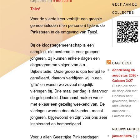
Geplaatst op
9 mei 2016
GEEF AAN DE
T
aizé
COLLECTES
Voor de vierde keer verblijft een groepje
gemeenteleden (tien personen) tijdens de
Pinksteren in de omgeving van Taizé.
Bij de kloostergemeenschap is een
camping, die bestemd is voor groepen
jongeren, zij kunnen enkele dagen een
DAGTEKST
dagprogramma volgen van o.a.
donderdag 06
Bijbelstudie. Onze groep is qua leeftijd te
augustus 2026 -
gemêleerd, daarom verblijven wij in een
Galaten 3:27
‘gîte’ en wonen we zoveel mogelijk
U allen die door
vieringen bij. Drie maal per dag is daarvoor
de doop één met
Christus bent
de gelegenheid. Daarnaast maken we er
geworden, hebt u
met elkaar een gezellig weekend van. De
met Christus
vieringen worden door duizenden, meest
omkleed. --
Galaten 3:27
jongeren, bijgewoond en zijn voor ons zeer
inspirerend en bemoedigend.
NIEUWSARCHI
(1)
januari 2026
Voor u allen Geestrijke Pinksterdagen