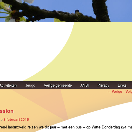
Activiteiten
Jeugd
Veilige gemeente
ANBI
Privacy
Links
igatie
←
Vorige
Vol
ssion
op
8 februari 2016
en-Hardinxveld reizen we dit jaar – met een bus – op Witte Donderdag (24 ma