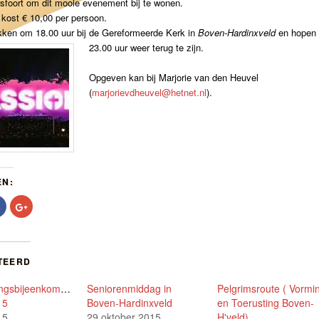
sfoort om dit mooie evenement bij te wonen.
kost € 10,00 per persoon.
kken om 18.00 uur bij de Gereformeerde Kerk in
Boven-Hardinxveld
en hopen 
23.00 uur weer terug te zijn.
Opgeven kan bij Marjorie van den Heuvel
(
marjorievdheuvel@hetnet.nl
).
EN:
Klik
Klik
om
om
te
op
delen
Google+
op
te
r
Facebook
delen
t
(Wordt
(Wordt
TEERD
in
in
een
een
nieuw
nieuw
ngsbijeenkomsten
Seniorenmiddag in
Pelgrimsroute ( Vormi
er
venster
venster
nd)
geopend)
geopend)
15
Boven-Hardinxveld
en Toerusting Boven-
15
29 oktober 2015
H'veld)