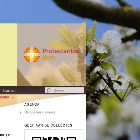
Zoeken
Contact
gende
→
AGENDA
No upcoming events
GEEF AAN DE COLLECTES
art) af