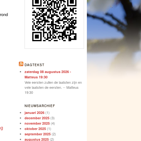
rond
DAGTEKST
zaterdag 08 augustus 2026 -
Matteus 19:30
Vele eersten zullen de laatsten zijn en
vele laatsten de eersten. -- Matteus
19:30
NIEUWSARCHIEF
(1)
januari 2026
(3)
december 2025
(4)
november 2025
ng
(1)
oktober 2025
(2)
september 2025
(2)
augustus 2025