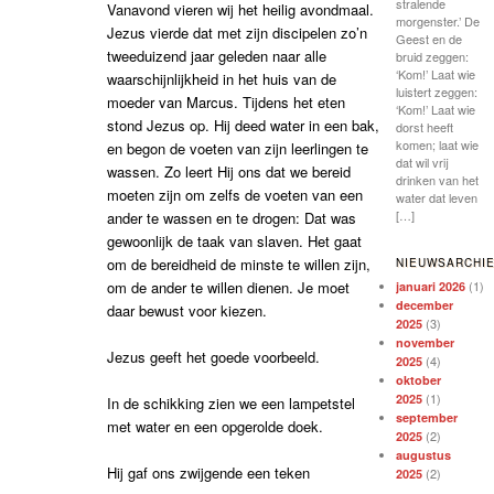
stralende
Vanavond vieren wij het heilig avondmaal.
morgenster.’ De
Jezus vierde dat met zijn discipelen zo’n
Geest en de
tweeduizend jaar geleden naar alle
bruid zeggen:
‘Kom!’ Laat wie
waarschijnlijkheid in het huis van de
luistert zeggen:
moeder van Marcus. Tijdens het eten
‘Kom!’ Laat wie
stond Jezus op. Hij deed water in een bak,
dorst heeft
komen; laat wie
en begon de voeten van zijn leerlingen te
dat wil vrij
wassen. Zo leert Hij ons dat we bereid
drinken van het
moeten zijn om zelfs de voeten van een
water dat leven
[…]
ander te wassen en te drogen: Dat was
gewoonlijk de taak van slaven. Het gaat
om de bereidheid de minste te willen zijn,
NIEUWSARCHI
om de ander te willen dienen. Je moet
(1)
januari 2026
december
daar bewust voor kiezen.
(3)
2025
november
Jezus geeft het goede voorbeeld.
(4)
2025
oktober
(1)
2025
In de schikking zien we een lampetstel
september
met water en een opgerolde doek.
(2)
2025
augustus
Hij gaf ons zwijgende een teken
(2)
2025