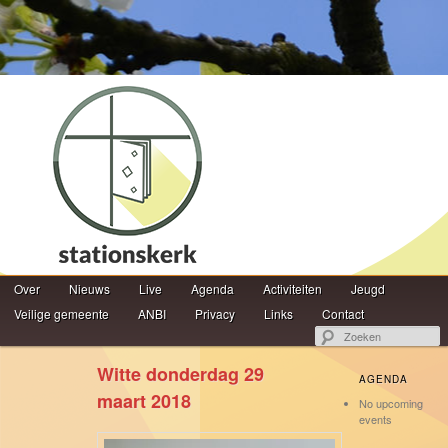
Hoofdmenu
Z
Over
Spring naar de primaire inhoud
Spring naar de secundaire inhoud
Nieuws
Live
Agenda
Activiteiten
Jeugd
Veilige gemeente
ANBI
Privacy
Links
Contact
Witte donderdag 29
AGENDA
maart 2018
No upcoming
events