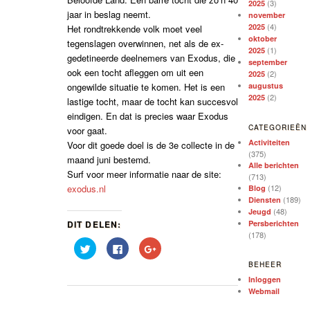
(3)
2025
jaar in beslag neemt.
november
(4)
2025
Het rondtrekkende volk moet veel
oktober
tegenslagen overwinnen, net als de ex-
(1)
2025
gedetineerde deelnemers van Exodus, die
september
ook een tocht afleggen om uit een
(2)
2025
ongewilde situatie te komen. Het is een
augustus
(2)
2025
lastige tocht, maar de tocht kan succesvol
eindigen. En dat is precies waar Exodus
CATEGORIEËN
voor gaat.
Activiteiten
Voor dit goede doel is de 3e collecte in de
(375)
maand juni bestemd.
Alle berichten
Surf voor meer informatie naar de site:
(713)
exodus.nl
(12)
Blog
(189)
Diensten
(48)
Jeugd
DIT DELEN:
Persberichten
(178)
Klik
Klik
Klik
om
om
om
te
te
op
BEHEER
delen
delen
Google+
met
op
te
Inloggen
Twitter
Facebook
delen
Webmail
(Wordt
(Wordt
(Wordt
in
in
in