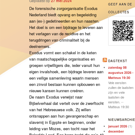
Geplaatst op
27 mei 2024
GEEF AAN DE
De forensische zorgorganisatie Exodus
COLLECTES
Nederland biedt opvang en begeleiding
aan (ex-) gedetineerden en hun naasten.
Het doel is om een bijdrage te leveren aan
het verlagen van de recidive en het
terugdringen van criminaliteit bij de
deelnemers.
Exodus vormt een schakel in de keten
van maatschappelijke organisaties en
DAGTEKST
groepen vrijwilligers die, ieder vanuit hun
zaterdag 08
eigen invalshoek, een bijdrage leveren aan
augustus 2026 -
een veilige samenleving waarin mensen
Matteus 19:30
Vele eersten
een zinvol bestaan kunnen opbouwen en
zullen de laatsten
nieuwe kansen kunnen creëren.
zijn en vele
De naam Exodus verwijst naar
laatsten de
eersten. --
Bijbelverhaal dat vertelt over de zwerftocht
Matteus 19:30
van het Hebreeuwse volk. Zij willen
ontsnappen aan hun gevangenschap en
NIEUWSARCHI
slavernij in Egypte en beginnen, onder
(1)
januari 2026
leiding van Mozes, een tocht naar het
december
Beloofde Land. Een barre tocht die zo’n 40