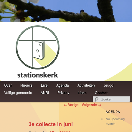
Hoofdmenu
Z
Over
Spring naar de primaire inhoud
Spring naar de secundaire inhoud
Nieuws
Live
Agenda
Activiteiten
Jeugd
Veilige gemeente
ANBI
Privacy
Links
Contact
Berichtnavigatie
←
Vorige
Volgende
→
AGENDA
No upcoming
3e collecte in juni
events