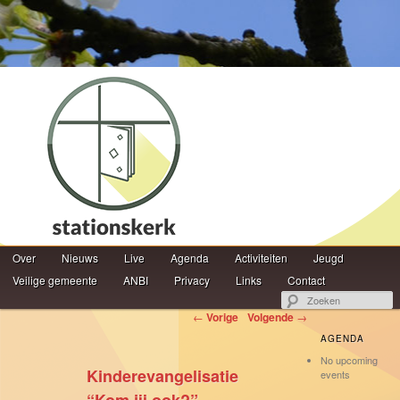
Hoofdmenu
Z
Over
Spring naar de primaire inhoud
Spring naar de secundaire inhoud
Nieuws
Live
Agenda
Activiteiten
Jeugd
Veilige gemeente
ANBI
Privacy
Links
Contact
Berichtnavigatie
←
Vorige
Volgende
→
AGENDA
No upcoming
Kinderevangelisatie
events