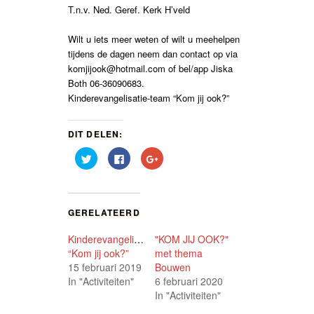
T.n.v. Ned. Geref. Kerk H’veld
Wilt u iets meer weten of wilt u meehelpen
tijdens de dagen neem dan contact op via
komjijook@hotmail.com of bel/app Jiska
Both 06-36090683.
Kinderevangelisatie-team “Kom jij ook?”
DIT DELEN:
Klik
Klik
Klik
om
om
om
te
te
op
delen
delen
Google+
met
op
te
Twitter
Facebook
delen
(Wordt
(Wordt
(Wordt
GERELATEERD
in
in
in
een
een
een
nieuw
nieuw
nieuw
Kinderevangelisatie
"KOM JIJ OOK?"
venster
venster
venster
geopend)
geopend)
geopend)
“Kom jij ook?”
met thema
15 februari 2019
Bouwen
In "Activiteiten"
6 februari 2020
In "Activiteiten"