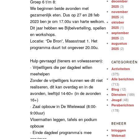
december
Groep 6 t/m 8:
(3)
2025
We beginnen beide avonden met
november
gezamenlijk eten. Dus op 27 en 28 feb
(4)
2025
2023 ben je om 17.00u van harte welkom.
oktober
(1)
Dit jaar hebben we Bijbelvertelling, spellen
2025
september
en workshops.
(2)
2025
Locatie: “De Bron”, Maasstraat 1. Het
augustus
programma duurt tot ongeveer 20.00u.
(2)
2025
Hulp gevraagd (tieners en volwassenen):
CATEGORIEËN
· Vrijwilligers die per dagdeel willen
Activiteiten
meehelpen
(375)
Alle berichten
Zonder de vrijwilligers kunnen we dit niet
(713)
realiseren, dit kan overdag en in de
(12)
Blog
avonden, leeftijd 14-60+ (in de avonden
(189)
Diensten
16+)
(48)
Jeugd
Persberichten
· Zaal opbouw in De Wielewaal (8:00-
(178)
9:00uur)
Vloermatten leggen, tafels en podium
BEHEER
opbouw
Inloggen
· Einde dagdeel programma’s mee
Webmail
opruimen