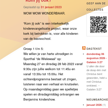
“Kom jij ook?”
GEEF AAN DE
Geplaatst op
31 januari 2023
COLLECTES
WOW WOW WONDERBAAR.
“Kom jij ook” is een interkerkelijk
kinderevangelisatie project, waar onze
kerk bij betrokken is, voor alle kinderen
van de basisschool.
Groep 1 t/m 5:
DAGTEKST
We willen je van harte uitnodigen in
donderdag 06
augustus 2026 -
Sporthal “de Wielewaal” op:
Galaten 3:27
Maandag 27 en dinsdag 28 feb 2023 vanaf
U allen die door
9:30u zijn jullie welkom tot 11:45u en
de doop één met
vanaf 13:30u tot 15:00u. Het
Christus bent
geworden, hebt u
ochtendprogramma bestaat uit zingen,
met Christus
luisteren naar een verhaal en knutselen.
omkleed. --
Op maandagmiddag gaan we spelletjes
Galaten 3:27
spelen en dinsdagmiddag ontvangen we
Benjamins kindershow.
NIEUWSARCHI
(1)
januari 2026