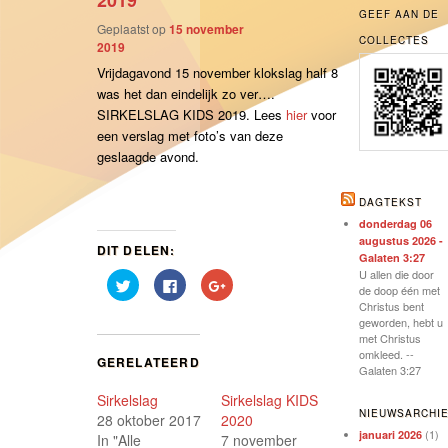
2019
GEEF AAN DE
Geplaatst op
15 november
COLLECTES
2019
Vrijdagavond 15 november klokslag half 8
was het dan eindelijk zo ver….
SIRKELSLAG KIDS 2019. Lees
hier
voor
een verslag met foto’s van deze
geslaagde avond.
DAGTEKST
donderdag 06
augustus 2026 -
DIT DELEN:
Galaten 3:27
U allen die door
Klik
Klik
Klik
de doop één met
om
om
om
te
te
op
Christus bent
delen
delen
Google+
geworden, hebt u
met
op
te
met Christus
Twitter
Facebook
delen
(Wordt
(Wordt
(Wordt
omkleed. --
GERELATEERD
in
in
in
Galaten 3:27
een
een
een
nieuw
nieuw
nieuw
Sirkelslag
Sirkelslag KIDS
venster
venster
venster
geopend)
geopend)
geopend)
NIEUWSARCHI
28 oktober 2017
2020
(1)
januari 2026
In "Alle
7 november