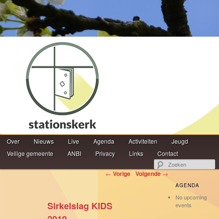
Hoofdmenu
Z
Over
Spring naar de primaire inhoud
Spring naar de secundaire inhoud
Nieuws
Live
Agenda
Activiteiten
Jeugd
Veilige gemeente
ANBI
Privacy
Links
Contact
Berichtnavigatie
←
Vorige
Volgende
→
AGENDA
No upcoming
Sirkelslag KIDS
events