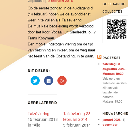
Geplaatst op
2 februari 2016
GEEF AAN DE
Op de eerste zondag in de 40-dagentijd
COLLECTES
(14 februari) hopen we de avonddienst
weer in te vullen als Taizéviering.
De muzikale begeleiding wordt verzorgd
door het koor ‘Vocaal’ uit Sliedrecht, o.l.v.
Frans Kooyman.
Een mooie, ingetogen viering om de tijd
van bezinning en inkeer, om de weg naar
het feest van de Opstanding, in te gaan.
DAGTEKST
zaterdag 08
augustus 2026 -
DIT DELEN:
Matteus 19:30
Vele eersten
Klik
Klik
Klik
om
om
om
zullen de laatsten
te
te
op
zijn en vele
delen
delen
Google+
laatsten de
met
op
te
Twitter
Facebook
delen
eersten. --
(Wordt
(Wordt
(Wordt
Matteus 19:30
GERELATEERD
in
in
in
een
een
een
nieuw
nieuw
nieuw
Taizéviering
Taizéviering 23
venster
venster
venster
NIEUWSARCHI
geopend)
geopend)
geopend)
15 februari 2013
februari 2014
(1)
januari 2026
In "Alle
5 februari 2014
december