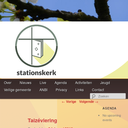
Hoofdmenu
Z
Over
Spring naar de primaire inhoud
Spring naar de secundaire inhoud
Nieuws
Live
Agenda
Activiteiten
Jeugd
Veilige gemeente
ANBI
Privacy
Links
Contact
Berichtnavigatie
←
Vorige
Volgende
→
AGENDA
No upcoming
Taizéviering
events