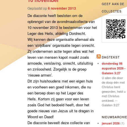
10 november
GEEF AAN DE
Geplaatst op
6 november 2013
COLLECTES
De diaconie heeft besloten om de
opbrengst van de avondmaalcollecte van
10 november 2013 te bestemmen voor het
Leger des Heils, afdeling Dordrecht.
Wij kennen deze organisatie allemaal als
een ‘strijdbare’ organisatie tegen onrecht.
Zij ondernemen actie tegen alles wat het
leven van mensen kapot maakt zoals
DAGTEKST
armoede, verslaving, onrecht, uitsluiting
donderdag 06
augustus 2026 -
en zinloosheid. Zorgelijk is de groep
Galaten 3:27
‘nieuwe armen’.
U allen die door
Dit zijn huishoudens met een eigen huis
de doop één met
en voorheen een goed inkomen, die nu
Christus bent
geworden, hebt u
een beroep doen op het Leger des
met Christus
Heils. Kortom zij gaan voor een leven
omkleed. --
zoals God het bedoeld heeft, door het
Galaten 3:27
goede nieuws van Jezus uit te dragen in
Woord en Daad!
NIEUWSARCHI
De diaconie beveelt deze collecte van
(1)
januari 2026