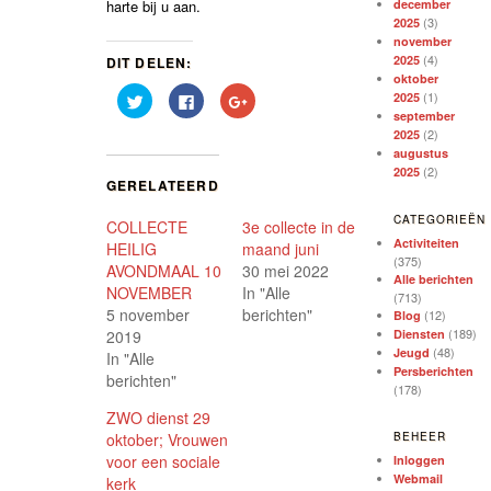
harte bij u aan.
december
(3)
2025
november
(4)
2025
DIT DELEN:
oktober
Klik
Klik
Klik
(1)
2025
om
om
om
september
te
te
op
(2)
2025
delen
delen
Google+
met
op
te
augustus
Twitter
Facebook
delen
(2)
2025
(Wordt
(Wordt
(Wordt
GERELATEERD
in
in
in
een
een
een
nieuw
nieuw
nieuw
CATEGORIEËN
COLLECTE
3e collecte in de
venster
venster
venster
geopend)
geopend)
geopend)
Activiteiten
HEILIG
maand juni
(375)
AVONDMAAL 10
30 mei 2022
Alle berichten
NOVEMBER
In "Alle
(713)
5 november
berichten"
(12)
Blog
(189)
2019
Diensten
(48)
Jeugd
In "Alle
Persberichten
berichten"
(178)
ZWO dienst 29
oktober; Vrouwen
BEHEER
voor een sociale
Inloggen
Webmail
kerk