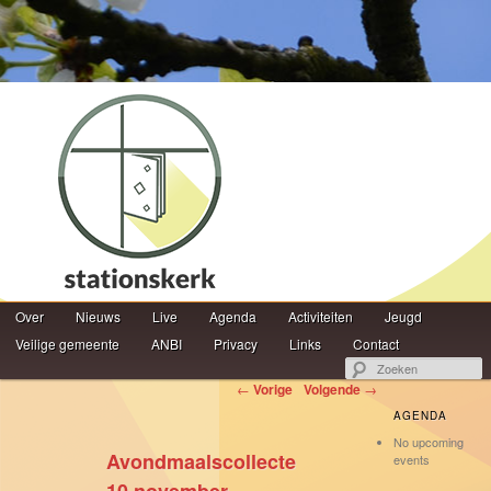
Hoofdmenu
Z
Over
Spring naar de primaire inhoud
Spring naar de secundaire inhoud
Nieuws
Live
Agenda
Activiteiten
Jeugd
Veilige gemeente
ANBI
Privacy
Links
Contact
Berichtnavigatie
←
Vorige
Volgende
→
AGENDA
No upcoming
Avondmaalscollecte
events