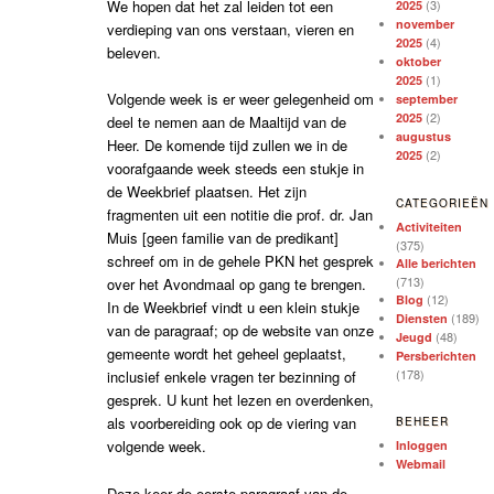
(3)
We hopen dat het zal leiden tot een
2025
november
verdieping van ons verstaan, vieren en
(4)
2025
beleven.
oktober
(1)
2025
Volgende week is er weer gelegenheid om
september
(2)
2025
deel te nemen aan de Maaltijd van de
augustus
Heer. De komende tijd zullen we in de
(2)
2025
voorafgaande week steeds een stukje in
de Weekbrief plaatsen. Het zijn
CATEGORIEËN
fragmenten uit een notitie die prof. dr. Jan
Activiteiten
Muis [geen familie van de predikant]
(375)
schreef om in de gehele PKN het gesprek
Alle berichten
(713)
over het Avondmaal op gang te brengen.
(12)
Blog
In de Weekbrief vindt u een klein stukje
(189)
Diensten
van de paragraaf; op de website van onze
(48)
Jeugd
gemeente wordt het geheel geplaatst,
Persberichten
(178)
inclusief enkele vragen ter bezinning of
gesprek. U kunt het lezen en overdenken,
als voorbereiding ook op de viering van
BEHEER
volgende week.
Inloggen
Webmail
Deze keer de eerste paragraaf van de