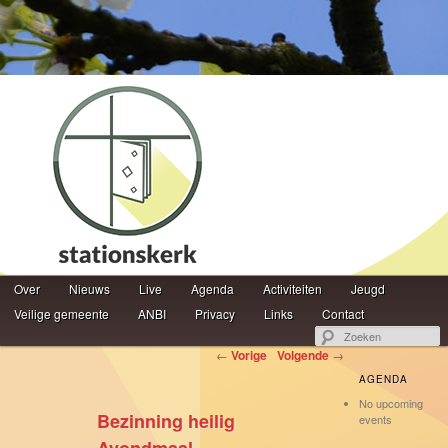
Hoofdmenu
Z
Over
Spring naar de primaire inhoud
Spring naar de secundaire inhoud
Nieuws
Live
Agenda
Activiteiten
Jeugd
Veilige gemeente
ANBI
Privacy
Links
Contact
Berichtnavigatie
←
Vorige
Volgende
→
AGENDA
No upcoming
Bezinning heilig
events