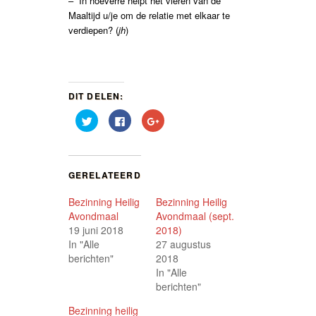
– In hoeverre helpt het vieren van de
Maaltijd u/je om de relatie met elkaar te
verdiepen? (
jh
)
DIT DELEN:
Klik
Klik
Klik
om
om
om
te
te
op
delen
delen
Google+
met
op
te
Twitter
Facebook
delen
(Wordt
(Wordt
(Wordt
GERELATEERD
in
in
in
een
een
een
nieuw
nieuw
nieuw
Bezinning Heilig
Bezinning Heilig
venster
venster
venster
geopend)
geopend)
geopend)
Avondmaal
Avondmaal (sept.
19 juni 2018
2018)
In "Alle
27 augustus
berichten"
2018
In "Alle
berichten"
Bezinning heilig