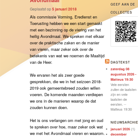
Avondmaal
GEEF AAN DE
Geplaatst op
5 januari 2018
COLLECTES
Als commissie Vorming, Eredienst en
Toerusting hebben we een start gemaakt
met een bezinning op de viering van het
heilig Avondmaal. We spreken met elkaar
over de praktische zaken en de manier
van vieren, maar zeker ook over de
betekenis van wat we noemen de Maaltijd
van de Heer.
DAGTEKST
zaterdag 08
augustus 2026 -
We ervaren het als zeer goede
Matteus 19:30
gesprekken, die we in het seizoen 2018-
Vele eersten
2019 ook gemeentebreed zouden willen
zullen de laatsten
voeren. De komende maanden verdiepen
zijn en vele
laatsten de
we ons in de manieren waarop de dat
eersten. --
zouden kunnen doen.
Matteus 19:30
Het is ons verlangen om met jong en oud
NIEUWSARCHI
te spreken over hoe, maar zeker ook wat
(1)
januari 2026
we met het Avondmaal vieren en waarom.
december