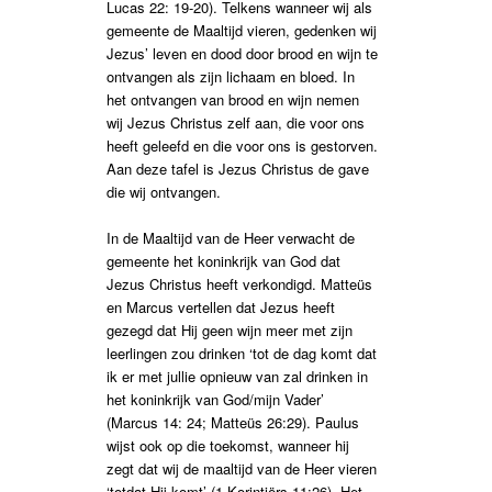
Lucas 22: 19-20). Telkens wanneer wij als
gemeente de Maaltijd vieren, gedenken wij
Jezus’ leven en dood door brood en wijn te
ontvangen als zijn lichaam en bloed. In
het ontvangen van brood en wijn nemen
wij Jezus Christus zelf aan, die voor ons
heeft geleefd en die voor ons is gestorven.
Aan deze tafel is Jezus Christus de gave
die wij ontvangen.
In de Maaltijd van de Heer verwacht de
gemeente het koninkrijk van God dat
Jezus Christus heeft verkondigd. Matteüs
en Marcus vertellen dat Jezus heeft
gezegd dat Hij geen wijn meer met zijn
leerlingen zou drinken ‘tot de dag komt dat
ik er met jullie opnieuw van zal drinken in
het koninkrijk van God/mijn Vader’
(Marcus 14: 24; Matteüs 26:29). Paulus
wijst ook op die toekomst, wanneer hij
zegt dat wij de maaltijd van de Heer vieren
‘totdat Hij komt’ (1 Korintiërs 11:26). Het