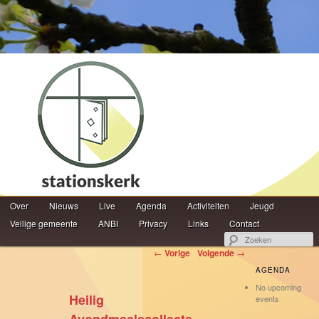
Hoofdmenu
Z
Over
Spring naar de primaire inhoud
Spring naar de secundaire inhoud
Nieuws
Live
Agenda
Activiteiten
Jeugd
Veilige gemeente
ANBI
Privacy
Links
Contact
Berichtnavigatie
←
Vorige
Volgende
→
AGENDA
No upcoming
Heilig
events