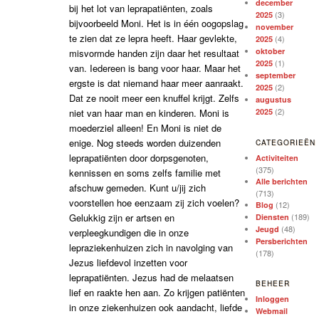
december
bij het lot van leprapatiënten, zoals
(3)
2025
bijvoorbeeld Moni. Het is in één oogopslag
november
te zien dat ze lepra heeft. Haar gevlekte,
(4)
2025
oktober
misvormde handen zijn daar het resultaat
(1)
2025
van. Iedereen is bang voor haar. Maar het
september
ergste is dat niemand haar meer aanraakt.
(2)
2025
Dat ze nooit meer een knuffel krijgt. Zelfs
augustus
(2)
niet van haar man en kinderen. Moni is
2025
moederziel alleen! En Moni is niet de
enige. Nog steeds worden duizenden
CATEGORIEËN
leprapatiënten door dorpsgenoten,
Activiteiten
(375)
kennissen en soms zelfs familie met
Alle berichten
afschuw gemeden. Kunt u/jij zich
(713)
voorstellen hoe eenzaam zij zich voelen?
(12)
Blog
Gelukkig zijn er artsen en
(189)
Diensten
(48)
Jeugd
verpleegkundigen die in onze
Persberichten
lepraziekenhuizen zich in navolging van
(178)
Jezus liefdevol inzetten voor
leprapatiënten. Jezus had de melaatsen
BEHEER
lief en raakte hen aan. Zo krijgen patiënten
Inloggen
in onze ziekenhuizen ook aandacht, liefde
Webmail