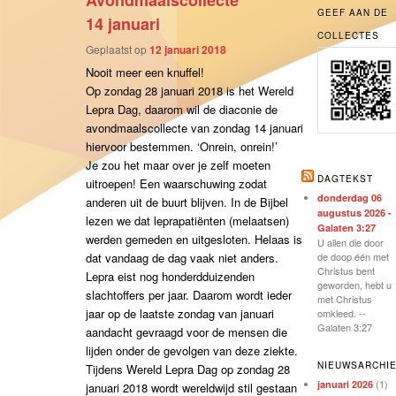
Avondmaalscollecte
GEEF AAN DE
14 januari
COLLECTES
Geplaatst op
12 januari 2018
Nooit meer een knuffel!
Op zondag 28 januari 2018 is het Wereld
Lepra Dag, daarom wil de diaconie de
avondmaalscollecte van zondag 14 januari
hiervoor bestemmen. ‘Onrein, onrein!’
Je zou het maar over je zelf moeten
DAGTEKST
uitroepen! Een waarschuwing zodat
donderdag 06
anderen uit de buurt blijven. In de Bijbel
augustus 2026 -
lezen we dat leprapatiënten (melaatsen)
Galaten 3:27
werden gemeden en uitgesloten. Helaas is
U allen die door
dat vandaag de dag vaak niet anders.
de doop één met
Christus bent
Lepra eist nog honderdduizenden
geworden, hebt u
slachtoffers per jaar. Daarom wordt ieder
met Christus
jaar op de laatste zondag van januari
omkleed. --
Galaten 3:27
aandacht gevraagd voor de mensen die
lijden onder de gevolgen van deze ziekte.
NIEUWSARCHI
Tijdens Wereld Lepra Dag op zondag 28
(1)
januari 2026
januari 2018 wordt wereldwijd stil gestaan