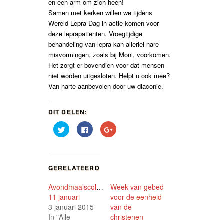
en een arm om zich heen!
Samen met kerken willen we tijdens
Wereld Lepra Dag in actie komen voor
deze leprapatiënten. Vroegtijdige
behandeling van lepra kan allerlei nare
misvormingen, zoals bij Moni, voorkomen.
Het zorgt er bovendien voor dat mensen
niet worden uitgesloten. Helpt u ook mee?
Van harte aanbevolen door uw diaconie.
DIT DELEN:
Klik
Klik
Klik
om
om
om
te
te
op
delen
delen
Google+
met
op
te
Twitter
Facebook
delen
(Wordt
(Wordt
(Wordt
GERELATEERD
in
in
in
een
een
een
nieuw
nieuw
nieuw
Avondmaalscollecte
Week van gebed
venster
venster
venster
geopend)
geopend)
geopend)
11 januari
voor de eenheid
3 januari 2015
van de
In "Alle
christenen