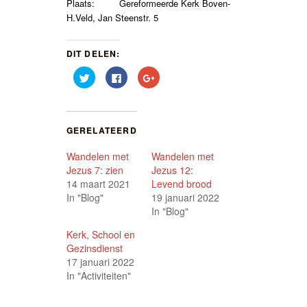
Plaats: Gereformeerde Kerk Boven-
H.Veld, Jan Steenstr. 5
DIT DELEN:
Klik
Klik
Klik
om
om
om
te
te
op
delen
delen
Google+
met
op
te
Twitter
Facebook
delen
(Wordt
(Wordt
(Wordt
GERELATEERD
in
in
in
een
een
een
nieuw
nieuw
nieuw
Wandelen met
Wandelen met
venster
venster
venster
geopend)
geopend)
geopend)
Jezus 7: zien
Jezus 12:
14 maart 2021
Levend brood
In "Blog"
19 januari 2022
In "Blog"
Kerk, School en
Gezinsdienst
17 januari 2022
In "Activiteiten"