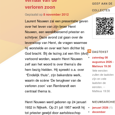
verhaal van de
GEEF AAN DE
verloren zoon
COLLECTES
Geplaatst op
8 november 2012
Laurent Nouwen zal een presentatie geven
over het leven van zijn broer Henri
Nouwen, een wereldberoemd priester en
schrijver. Deze avond zal gaan over de
levensloop van Henri, de vragen waarmee
hij worstelde en over wat hem dichter bij
DAGTEKST
God bracht. Bij de lezing zal een film (dvd)
zaterdag 08
vertoond worden, waarin Henri Nouwen
augustus 2026 -
zelf aan het woord is over thema’s die
Matteus 19:30
hem bezig hielden. Hij spreekt o.a. over
Vele eersten
“Eindelijk thuis”, zijn bekendste werk,
zullen de laatsten
zijn en vele
waarin de scène ‘De terugkeer van de
laatsten de
verloren zoon’ van Rembrandt een
eersten. --
centraal thema is.
Matteus 19:30
Henri Nouwen werd geboren op 24 januari
NIEUWSARCHI
1932 in Nijkerk. Op 21 juli 1957 wordt hij
(1)
januari 2026
december
tot priester gewijd door aartsbisschop