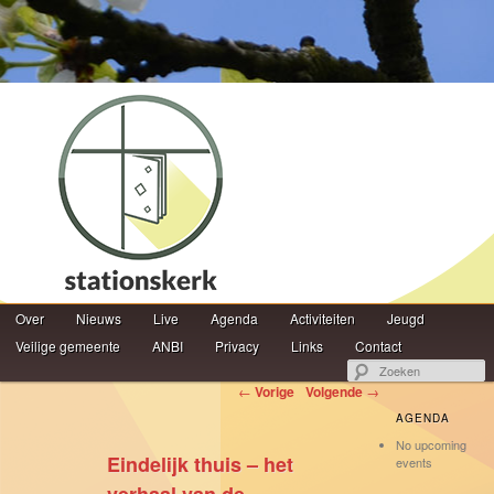
Hoofdmenu
Z
Over
Spring naar de primaire inhoud
Spring naar de secundaire inhoud
Nieuws
Live
Agenda
Activiteiten
Jeugd
Veilige gemeente
ANBI
Privacy
Links
Contact
Berichtnavigatie
←
Vorige
Volgende
→
AGENDA
No upcoming
Eindelijk thuis – het
events