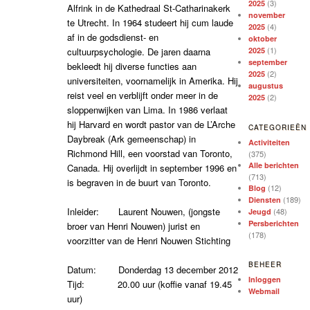
(3)
2025
Alfrink in de Kathedraal St-Catharinakerk
november
te Utrecht. In 1964 studeert hij cum laude
(4)
2025
af in de godsdienst- en
oktober
(1)
cultuurpsychologie. De jaren daarna
2025
september
bekleedt hij diverse functies aan
(2)
2025
universiteiten, voornamelijk in Amerika. Hij
augustus
reist veel en verblijft onder meer in de
(2)
2025
sloppenwijken van Lima. In 1986 verlaat
hij Harvard en wordt pastor van de L’Arche
CATEGORIEËN
Daybreak (Ark gemeenschap) in
Activiteiten
Richmond Hill, een voorstad van Toronto,
(375)
Alle berichten
Canada. Hij overlijdt in september 1996 en
(713)
is begraven in de buurt van Toronto.
(12)
Blog
(189)
Diensten
Inleider: Laurent Nouwen, (jongste
(48)
Jeugd
Persberichten
broer van Henri Nouwen) jurist en
(178)
voorzitter van de Henri Nouwen Stichting
BEHEER
Datum: Donderdag 13 december 2012
Inloggen
Tijd: 20.00 uur (koffie vanaf 19.45
Webmail
uur)