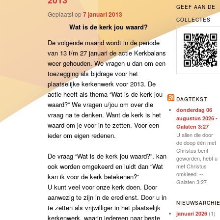
2013
GEEF AAN DE
Geplaatst op
7 januari 2013
COLLECTES
Wat is de kerk jou waard?
De volgende maand wordt in de periode
van 13 t/m 27 januari de actie Kerkbalans
weer gehouden. We vragen u dan om een
toezegging als bijdrage voor het
plaatselijke kerkenwerk voor 2013. De
actie heeft als thema “Wat is de kerk jou
DAGTEKST
waard?” We vragen u/jou om over die
donderdag 06
vraag na te denken. Want de kerk is het
augustus 2026 -
waard om je voor in te zetten. Voor een
Galaten 3:27
ieder om eigen redenen.
U allen die door
de doop één met
Christus bent
De vraag “Wat is de kerk jou waard?”, kan
geworden, hebt u
ook worden omgekeerd en luidt dan “Wat
met Christus
omkleed. --
kan ik voor de kerk betekenen?”
Galaten 3:27
U kunt veel voor onze kerk doen. Door
aanwezig te zijn in de eredienst. Door u in
NIEUWSARCHI
te zetten als vrijwilliger in het plaatselijk
(1)
januari 2026
kerkenwerk, waarin iedereen naar beste