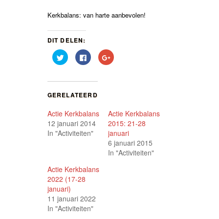
Kerkbalans: van harte aanbevolen!
DIT DELEN:
Klik
Klik
Klik
om
om
om
te
te
op
delen
delen
Google+
met
op
te
Twitter
Facebook
delen
(Wordt
(Wordt
(Wordt
GERELATEERD
in
in
in
een
een
een
nieuw
nieuw
nieuw
Actie Kerkbalans
Actie Kerkbalans
venster
venster
venster
geopend)
geopend)
geopend)
12 januari 2014
2015: 21-28
In "Activiteiten"
januari
6 januari 2015
In "Activiteiten"
Actie Kerkbalans
2022 (17-28
januari)
11 januari 2022
In "Activiteiten"