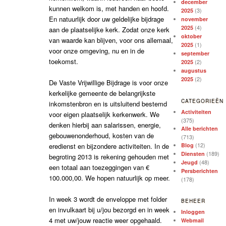
december
kunnen welkom is, met handen en hoofd.
(3)
2025
En natuurlijk door uw geldelijke bijdrage
november
(4)
2025
aan de plaatselijke kerk. Zodat onze kerk
oktober
van waarde kan blijven, voor ons allemaal,
(1)
2025
voor onze omgeving, nu en in de
september
toekomst.
(2)
2025
augustus
(2)
2025
De Vaste Vrijwillige Bijdrage is voor onze
kerkelijke gemeente de belangrijkste
CATEGORIEËN
inkomstenbron en is uitsluitend bestemd
Activiteiten
voor eigen plaatselijk kerkenwerk. We
(375)
denken hierbij aan salarissen, energie,
Alle berichten
gebouwenonderhoud, kosten van de
(713)
(12)
eredienst en bijzondere activiteiten. In de
Blog
(189)
Diensten
begroting 2013 is rekening gehouden met
(48)
Jeugd
een totaal aan toezeggingen van €
Persberichten
100.000,00. We hopen natuurlijk op meer.
(178)
In week 3 wordt de enveloppe met folder
BEHEER
en invulkaart bij u/jou bezorgd en in week
Inloggen
4 met uw/jouw reactie weer opgehaald.
Webmail