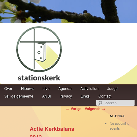
Hoofdmenu
Z
Over
Spring naar de primaire inhoud
Spring naar de secundaire inhoud
Nieuws
Live
Agenda
Activiteiten
Jeugd
Veilige gemeente
ANBI
Privacy
Links
Contact
Berichtnavigatie
←
Vorige
Volgende
→
AGENDA
No upcoming
Actie Kerkbalans
events