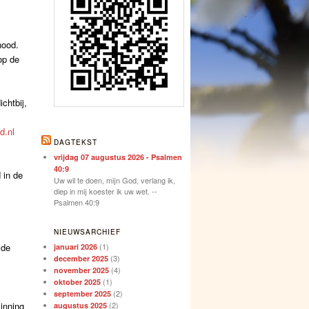
nood.
op de
chtbij,
d.nl
DAGTEKST
vrijdag 07 augustus 2026 - Psalmen
40:9
 in de
Uw wil te doen, mijn God, verlang ik,
diep in mij koester ik uw wet. --
Psalmen 40:9
NIEUWSARCHIEF
(1)
 de
januari 2026
(3)
december 2025
(4)
november 2025
(1)
oktober 2025
(2)
september 2025
zinning
(2)
augustus 2025