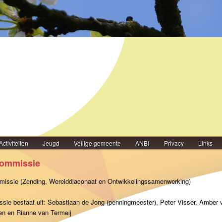
Activiteiten
Jeugd
Veilige gemeente
ANBI
Privacy
Links
ommissie
ssie (Zending, Werelddiaconaat en Ontwikkelingssamenwerking)
sie bestaat uit: Sebastiaan de Jong (penningmeester), Peter Visser, Amber 
en en Rianne van Termeij