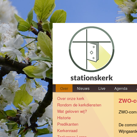
Hoofdmenu
Over
Spring naar de primaire inhoud
Spring naar de secundaire inhoud
Nieuws
Live
Agenda
Over onze kerk
ZWO-c
Rondom de kerkdiensten
Wat geloven wij?
ZWO-commi
Historie
Predikanten
De commis
Kerkenraad
Wijngaard
Taakgroep Leren