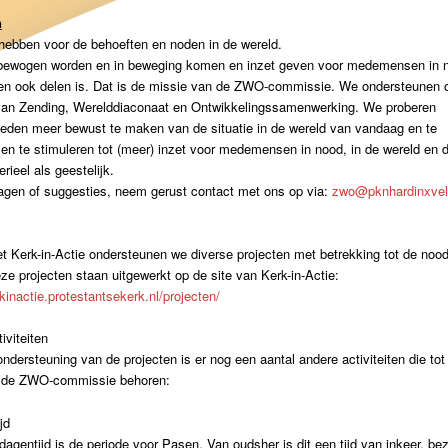
n
hebben voor de behoeften en noden in de wereld.
 bewogen worden en in beweging komen en inzet geven voor medemensen in 
en ook delen is. Dat is de missie van de ZWO-commissie. We ondersteunen 
 van Zending, Werelddiaconaat en Ontwikkelingssamenwerking. We proberen
eden meer bewust te maken van de situatie in de wereld van vandaag en te
en te stimuleren tot (meer) inzet voor medemensen in nood, in de wereld en di
rieel als geestelijk.
ragen of suggesties, neem gerust contact met ons op via:
zwo@pknhardinxvel
Kerk-in-Actie ondersteunen we diverse projecten met betrekking tot de nood
ze projecten staan uitgewerkt op de site van Kerk-in-Actie:
rkinactie.protestantsekerk.nl/projecten/
iviteiten
ndersteuning van de projecten is er nog een aantal andere activiteiten die tot
 de ZWO-commissie behoren:
jd
dagentijd is de periode voor Pasen. Van oudsher is dit een tijd van inkeer, be