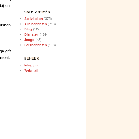
bij en
CATEGORIEËN
(375)
Activiteiten
(713)
Alle berichten
binnen
(12)
Blog
(189)
Diensten
(48)
Jeugd
(178)
Persberichten
e gift
oment.
BEHEER
Inloggen
Webmail