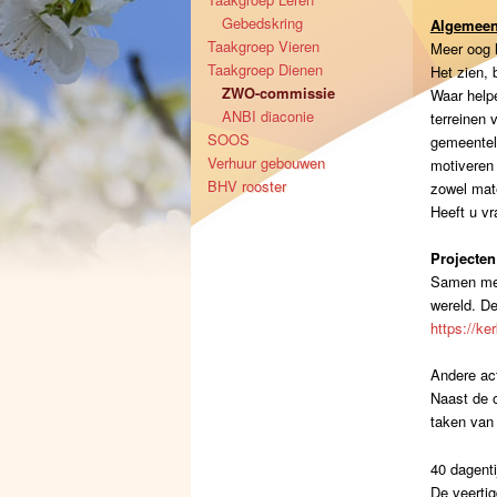
Gebedskring
Algemee
Taakgroep Vieren
Meer oog 
Taakgroep Dienen
Het zien,
ZWO-commissie
Waar help
ANBI diaconie
terreinen
SOOS
gemeentel
Verhuur gebouwen
motiveren 
BHV rooster
zowel mate
Heeft u v
Projecten
Samen met 
wereld. De
https://ke
Andere act
Naast de o
taken van
40 dagenti
De veertig